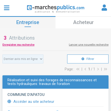
Entreprise
Acheteur
3
Attributions
Enregistrer ma recherche
Lancer une nouvelle recherche
Filtrer
Page :
|
1
/ 1
|
Réalisation et suivi des forages de reconnaissances et
tests hydrauliques: travaux de foration
COMMUNE D'APATOU
Accéder au site acheteur