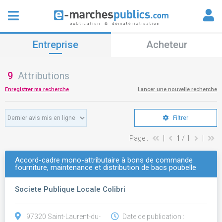
Entreprise
Acheteur
9
Attributions
Enregistrer ma recherche
Lancer une nouvelle recherche
Filtrer
Page :
|
1
/ 1
|
Accord-cadre mono-attributaire à bons de commande
fourniture, maintenance et distribution de bacs poubelle
Societe Publique Locale Colibri
97320 Saint-Laurent-du-
Date de publication :