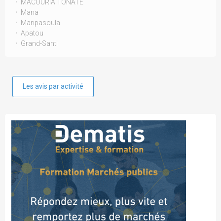
MACOURIA TONATE
Mana
Maripasoula
Apatou
Grand-Santi
Les avis par activité