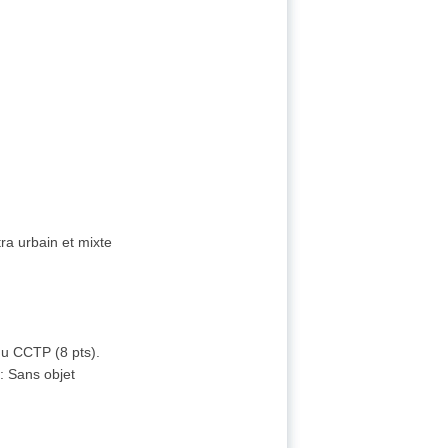
ra urbain et mixte
 du CCTP (8 pts).
s
:
Sans objet