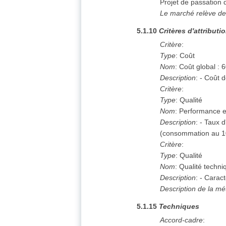
Projet de passation
Le marché relève de
5.1.10
Critères d'attributi
Critère
:
Type
:
Coût
Nom
:
Coût global : 
Description
:
- Coût d
Critère
:
Type
:
Qualité
Nom
:
Performance e
Description
:
- Taux 
(consommation au 1
Critère
:
Type
:
Qualité
Nom
:
Qualité techniq
Description
:
- Caract
Description de la mé
5.1.15
Techniques
Accord-cadre
: