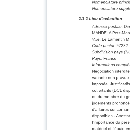
Nomenclature princi
Nomenclature suppl
2.1.2
Lieu d'exécution
Adresse postale
:
Dir
MANDELA Petit-Man
Ville
:
Le Lamentin Ma
Code postal
:
97232
Subdivision pays (N
Pays
:
France
Informations complé
Négociation interdite.
variante non prévue
imposée. Justificatif
cotraitants (DC1 disp
ou du membre du gro
jugements prononcés e
d'affaires concernant
disponibles - Attesta
l'importance du pers
matériel et l'équipe