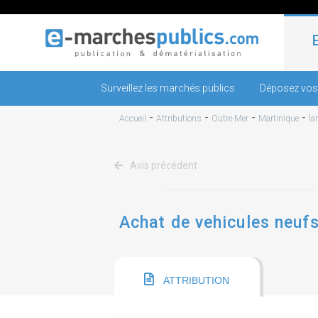
Surveillez les marchés publics
Déposez vos
-
-
-
-
Accueil
Attributions
Outre-Mer
Martinique
la
Avis précédent
Achat de vehicules neufs 
ATTRIBUTION