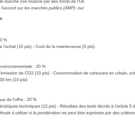
 de marché non financé par des fonds de l'UE
 l'accord sur les marchés publics (AMP)
:
oui
on
60 %
e l'achat (15 pts) - Coût de la maintenance (5 pts).
nvironnementale : 20 %
d'émission de CO2 (10 pts) - Consommation de carburant en urbain, ext
00 km (10 pts)
ue de l'offre : 20 %
éristiques techniques (12 pts) - Résultats des tests décrits à l'article 5
thode à utiliser si la pondération ne peut être exprimée par des critère