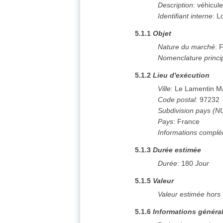
Description
:
véhicule
Identifiant interne
:
Lo
5.1.1
Objet
Nature du marché
:
F
Nomenclature princi
5.1.2
Lieu d'exécution
Ville
:
Le Lamentin Ma
Code postal
:
97232
Subdivision pays (N
Pays
:
France
Informations complé
5.1.3
Durée estimée
Durée
:
180
Jour
5.1.5
Valeur
Valeur estimée hors
5.1.6
Informations généra