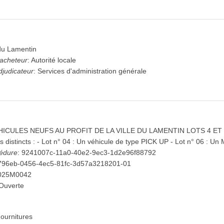
du Lamentin
'acheteur
:
Autorité locale
djudicateur
:
Services d'administration générale
ICULES NEUFS AU PROFIT DE LA VILLE DU LAMENTIN LOTS 4 ET
s distincts : - Lot n° 04 : Un véhicule de type PICK UP - Lot n° 06 : Un
cédure
:
9241007c-11a0-40e2-9ec3-1d2e96f88792
796eb-0456-4ec5-81fc-3d57a3218201-01
025M0042
Ouverte
ournitures