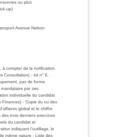
personnes ou plus
ick-up)
ransport
Avenue Nelson
 à compter de la notification.
a Consultation) - lot n° 6 :
oupement, pas de forme
du mandataire par ses
tion individuelle du candidat
s Finances) - Copie du ou des
ffaires global et le chiffre
 des trois derniers exercices
uels du candidat et
on indiquant l'outillage, le
 de même nature - Liste des