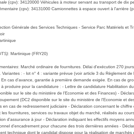
pale
(
cpv
):
34120000
Véhicules à moteur servant au transport de dix 
émentaire
(
cpv
):
34131000
Camionnettes à espace ouvert à l'arrière (p
ection Générale des Services Techniques - Service Parc Matériels et T
oir
rtinique
UTS)
:
Martinique
(
FRY20
)
mentaires
:
Marché ordinaire de fournitures. Délai d'exécution 270 jours,
 Variantes : - lot n° 4 : variante prévue (voir article 3 du Règlement de l
. En cas d'avance, garantie à première demande exigée. En cas de gr
s à produire pour la candidature : - Lettre de candidature Habilitation 
onible sur le site du ministère de l'Economie et des Finances) - Déclara
upement (DC2 disponible sur le site du ministère de l'Economie et de
n cas de redressement judiciaire - Déclaration concernant le chiffre d'a
 les fournitures, services ou travaux objet du marché, réalisés au cours
tion d'assurance à jour - Déclaration indiquant les effectifs moyens ann
onnel d'encadrement pour chacune des trois dernières années - Déclarati
ment technique dont le candidat dispose pour la réalisation de marchés