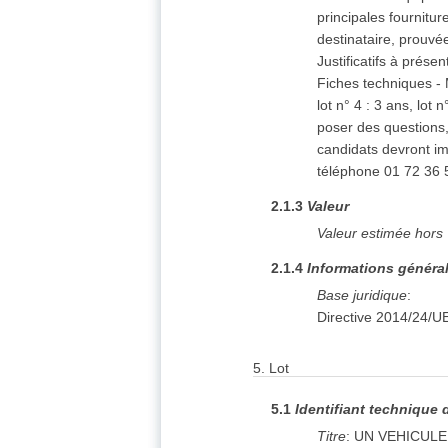
principales fournitur
destinataire, prouvé
Justificatifs à prés
Fiches techniques -
lot n° 4 : 3 ans, lot
poser des questions, 
candidats devront im
téléphone 01 72 36 5
2.1.3
Valeur
Valeur estimée hors
2.1.4
Informations généra
Base juridique
:
Directive 2014/24/U
5.
Lot
5.1
Identifiant technique 
Titre
:
UN VEHICULE