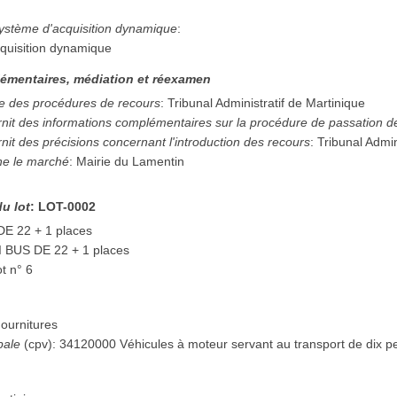
système d'acquisition dynamique
:
quisition dynamique
émentaires, médiation et réexamen
e des procédures de recours
:
Tribunal Administratif de Martinique
urnit des informations complémentaires sur la procédure de passation 
rnit des précisions concernant l'introduction des recours
:
Tribunal Admin
ne le marché
:
Mairie du Lamentin
du lot
:
LOT-0002
E 22 + 1 places
 BUS DE 22 + 1 places
t n° 6
ournitures
pale
(
cpv
):
34120000
Véhicules à moteur servant au transport de dix 