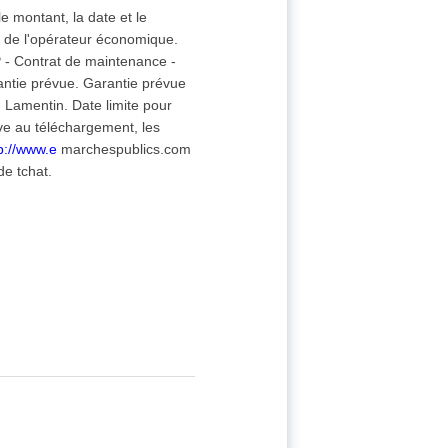
e montant, la date et le
on de l'opérateur économique.
P - Contrat de maintenance -
ntie prévue. Garantie prévue
du Lamentin. Date limite pour
ive au téléchargement, les
p://www.e
marchespublics.com
de tchat.