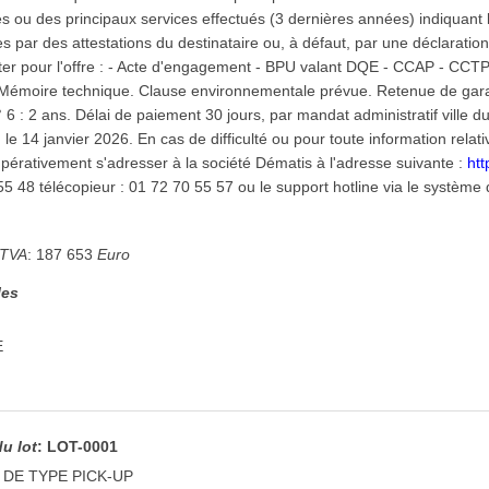
es ou des principaux services effectués (3 dernières années) indiquant l
es par des attestations du destinataire ou, à défaut, par une déclarati
enter pour l'offre : - Acte d'engagement - BPU valant DQE - CCAP - CCT
 Mémoire technique. Clause environnementale prévue. Retenue de gara
 n° 6 : 2 ans. Délai de paiement 30 jours, par mandat administratif ville 
le 14 janvier 2026. En cas de difficulté ou pour toute information relat
pérativement s'adresser à la société Dématis à l'adresse suivante :
htt
5 48 télécopieur : 01 72 70 55 57 ou le support hotline via le système 
 TVA
:
187 653
Euro
les
E
du lot
:
LOT-0001
 DE TYPE PICK-UP