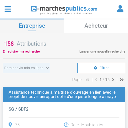
Entreprise
Acheteur
158
Attributions
Enregistrer ma recherche
Lancer une nouvelle recherche
Filtrer
Page :
|
1
/ 16
|
Assistance technique à maîtrise d'ouvrage en lien avec le
projet de nouvel aéroport doté d'une piste longue à mayo…
SG / SDF2
75
Date de publication :