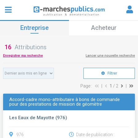
Entreprise
Acheteur
16
Attributions
Enregistrer ma recherche
Lancer une nouvelle recherche
Filtrer
Page :
|
1
/ 2
|
Accord-cadre mono-attributaire à bons de commande
pour des prestations de mission de géomètre
Les Eaux de Mayotte (976)
976
Date de publication :