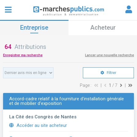
Entreprise
Acheteur
64
Attributions
Enregistrer ma recherche
Lancer une nouvelle recherche
Filtrer
Page :
|
1
/ 7
|
Accord-cadre relatif à la fourniture d'installation générale
et de mobilier d'exposition
La Cité des Congrès de Nantes
Accéder au site acheteur