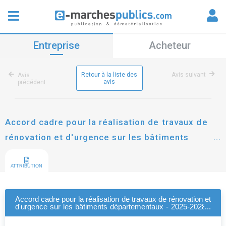
Entreprise
Acheteur
Retour à la liste des
Avis suivant
Avis
avis
précédent
Accord cadre pour la réalisation de travaux de
rénovation et d'urgence sur les bâtiments
départementaux - 2025-2028 - relance de
certains lots
ATTRIBUTION
Accord cadre pour la réalisation de travaux de rénovation et
d'urgence sur les bâtiments départementaux - 2025-2028 -
relance de certains lots