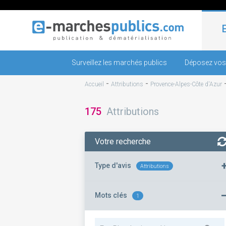
Surveillez les marchés publics
Déposez vos
-
-
Accueil
Attributions
Provence-Alpes-Côte d'Azur
175
Attributions
Votre recherche
Type d'avis
Attributions
Mots clés
1