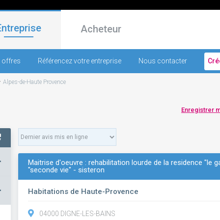
Entreprise
Acheteur
 offres
Référencez votre entreprise
Nous contacter
Cré
-
Alpes-de-Haute Provence
Enregistrer 
+
Maitrise d'oeuvre : rehabilitation lourde de la residence "le 
"seconde vie" - sisteron
–
Habitations de Haute-Provence
04000 DIGNE-LES-BAINS