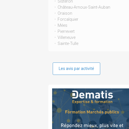
Sisteron
Château-Arnoux-Saint-Auban
Oraison
Forcalquier
Mées
Pierrevert
Villeneuve
Sainte-Tulle
Les avis par activité