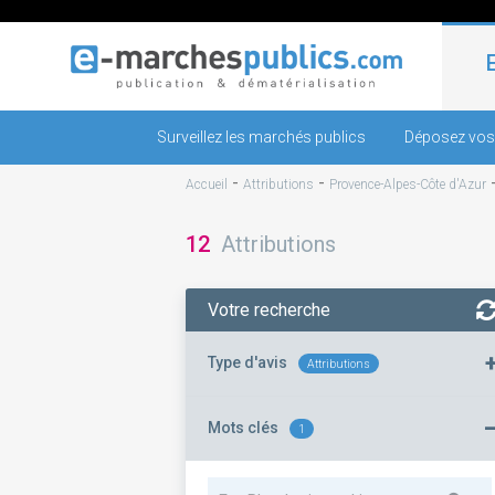
Surveillez les marchés publics
Déposez vos
-
-
Accueil
Attributions
Provence-Alpes-Côte d'Azur
12
Attributions
Votre recherche
Type d'avis
Attributions
Mots clés
1