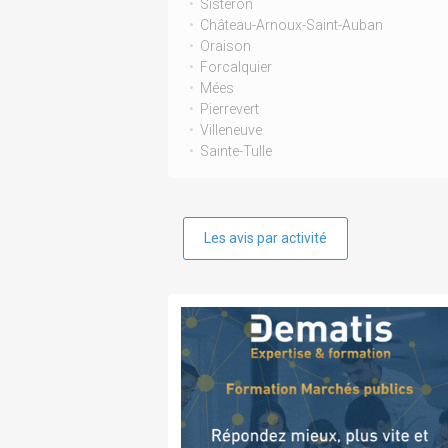
Sisteron
Château-Arnoux-Saint-Auban
Oraison
Forcalquier
Mées
Pierrevert
Villeneuve
Sainte-Tulle
Les avis par activité