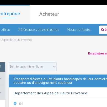
Entreprise
Acheteur
 offres
Référencez votre entreprise
Nous contacter
Cré
-
Alpes-de-Haute Provence
Enregistrer 
+
Transport d'élèves ou étudiants handicapés de leur domicile
scolaire ou d'enseignement supérieur
–
Département des Alpes de Haute Provence
04