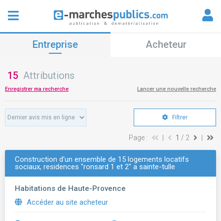
Entreprise
Acheteur
15
Attributions
Enregistrer ma recherche
Lancer une nouvelle recherche
Filtrer
Page :
|
1
/ 2
|
Construction d'un ensemble de 15 logements locatifs
sociaux, residences "ronsard 1 et 2" a sainte-tulle
Habitations de Haute-Provence
Accéder au site acheteur