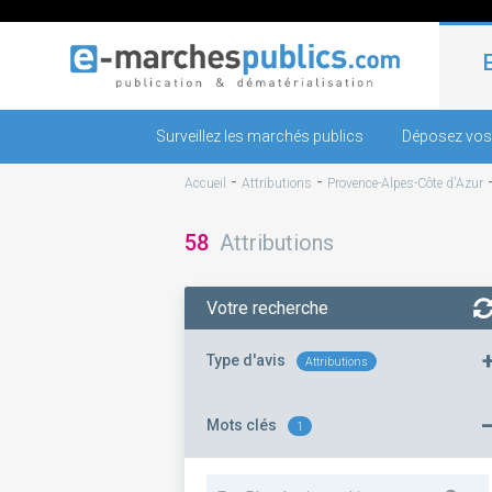
Surveillez les marchés publics
Déposez vos
-
-
Accueil
Attributions
Provence-Alpes-Côte d'Azur
58
Attributions
Votre recherche
Type d'avis
Attributions
Mots clés
1