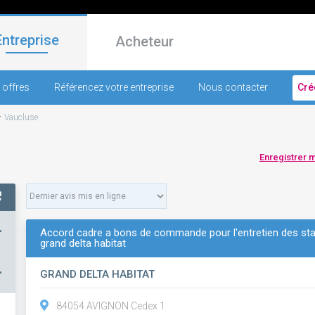
Entreprise
Acheteur
 offres
Référencez votre entreprise
Nous contacter
Cré
-
Vaucluse
Enregistrer 
+
Accord cadre a bons de commande pour l'entretien des sta
grand delta habitat
–
GRAND DELTA HABITAT
84054 AVIGNON Cedex 1