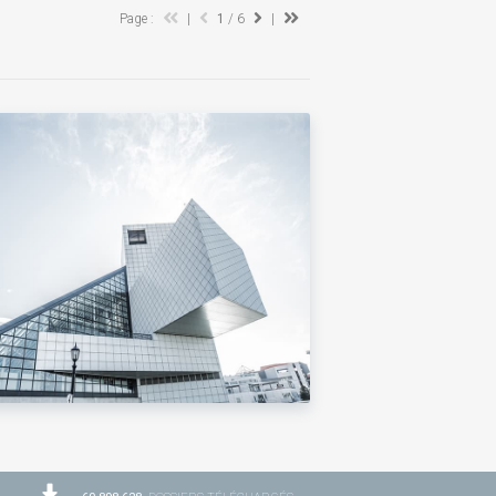
Page :
|
1
/ 6
|