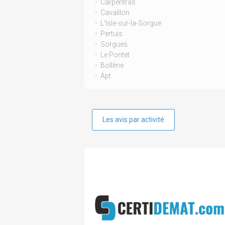
Carpentras
Cavaillon
L'Isle-sur-la-Sorgue
Pertuis
Sorgues
Le Pontet
Bollène
Apt
Les avis par activité