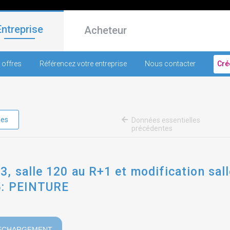
Entreprise
Acheteur
 offres
Référencez votre entreprise
Nous contacter
Cré
les
Données essentielles
précédentes
, salle 120 au R+1 et modification sall
 5: PEINTURE
ECHARGEMENT