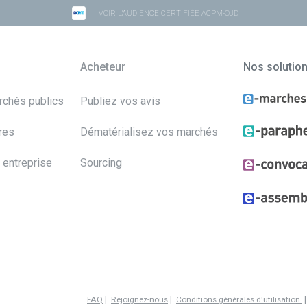
VOIR L'AUDIENCE CERTIFIÉE ACPM-OJD
Acheteur
Nos solutio
archés publics
Publiez vos avis
res
Dématérialisez vos marchés
 entreprise
Sourcing
|
|
FAQ
Rejoignez-nous
Conditions générales d'utilisation