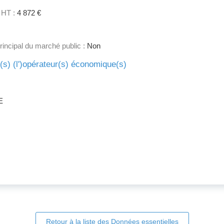
 HT :
4 872 €
principal du marché public :
Non
e(s) (l')opérateur(s) économique(s)
E
Retour à la liste des Données essentielles