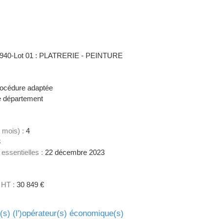
940-Lot 01 : PLATRERIE - PEINTURE
océdure adaptée
 département
 mois) :
4
3
 essentielles :
22 décembre 2023
 HT :
30 849 €
e(s) (l')opérateur(s) économique(s)