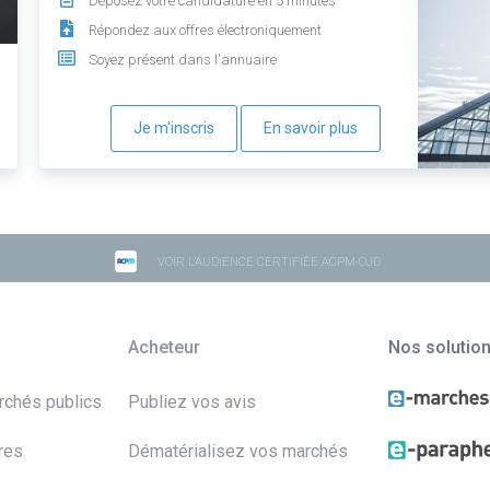
Déposez votre candidature en 5 minutes
Répondez aux offres électroniquement
Soyez présent dans l'annuaire
Je m'inscris
En savoir plus
VOIR L'AUDIENCE CERTIFIÉE ACPM-OJD
Acheteur
Nos solutio
archés publics
Publiez vos avis
res
Dématérialisez vos marchés