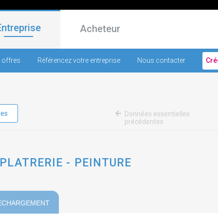
Entreprise
Acheteur
 offres
Référencez votre entreprise
Nous contacter
Cré
les
Données essentielles
précédentes
: PLATRERIE - PEINTURE
ECHARGEMENT