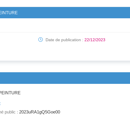
 PEINTURE
Date de publication :
22/12/2023
- PEINTURE
c
é public :
2023uRA1gQ5Goe00