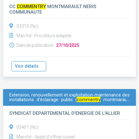
CC
COMMENTRY
MONTMARAULT NERIS
COMMUNAUTE
03310 (Nc)
Marché - Procédure adaptée
Date de publication :
27/10/2025
Voir détails
Extension, renouvellement et exploitation-maintenance des
installations d'éclairage public (
commentry
montmarault
néris / val de cher)
SYNDICAT DEPARTEMENTAL D'ENERGIE DE L'ALLIER
03401 (Nc)
Marché - Appel d'offres ouvert