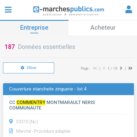
Entreprise
Acheteur
187
Données essentielles
Filtrer
Page :
|
1
/ 19
|
Couverture etancheite zinguerie - lot 4
CC
COMMENTRY
MONTMARAULT NERIS
COMMUNAUTE
03310 (Nc)
Marché - Procédure adaptée