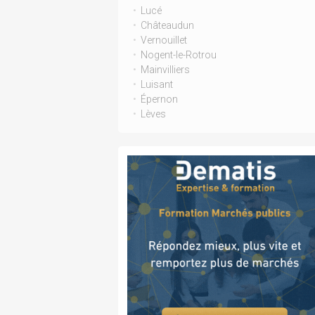
Lucé
Châteaudun
Vernouillet
Nogent-le-Rotrou
Mainvilliers
Luisant
Épernon
Lèves