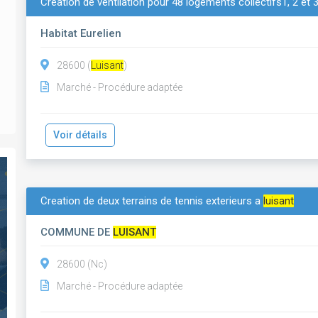
Création de ventilation pour 48 logements collectifs1, 2 et 
Habitat Eurelien
28600 (
Luisant
)
Marché - Procédure adaptée
Voir détails
Creation de deux terrains de tennis exterieurs a
luisant
COMMUNE DE
LUISANT
28600 (Nc)
Marché - Procédure adaptée