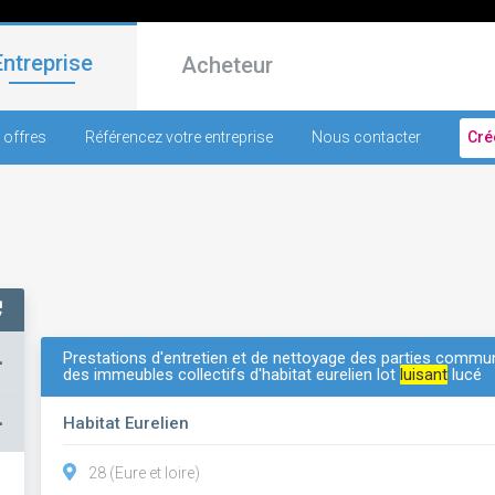
Entreprise
Acheteur
 offres
Référencez votre entreprise
Nous contacter
Cré
Prestations d'entretien et de nettoyage des parties comm
+
des immeubles collectifs d'habitat eurelien lot
luisant
lucé
–
Habitat Eurelien
28 (Eure et loire)