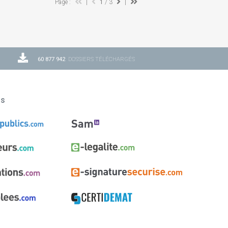
Page :
|
1
/ 3
|
60 877 942
DOSSIERS TÉLÉCHARGÉS
ns