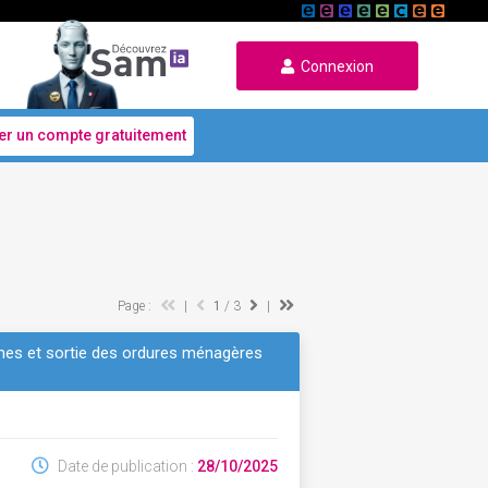
Connexion
er un compte gratuitement
Page :
|
1
/ 3
|
unes et sortie des ordures ménagères
Date de publication :
28/10/2025