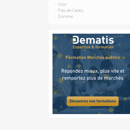
Oise
Pas-de-Calais
Somme