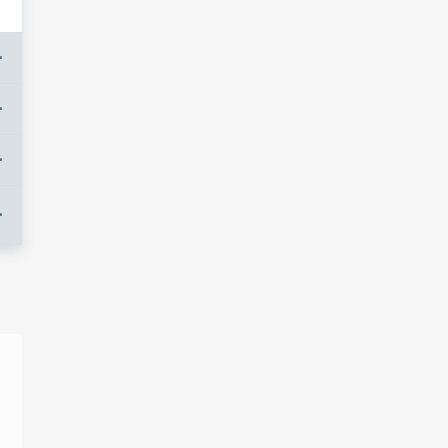
+
+
+
+