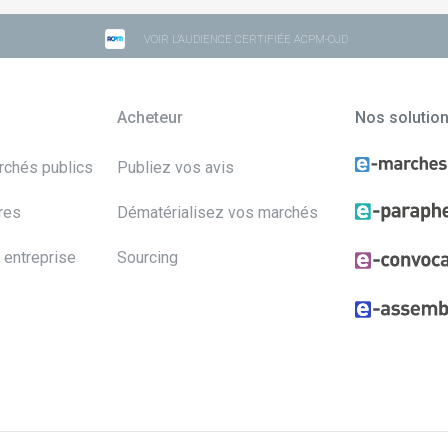
VOIR L'AUDIENCE CERTIFIÉE ACPM-OJD
Acheteur
Nos solutio
archés publics
Publiez vos avis
res
Dématérialisez vos marchés
 entreprise
Sourcing