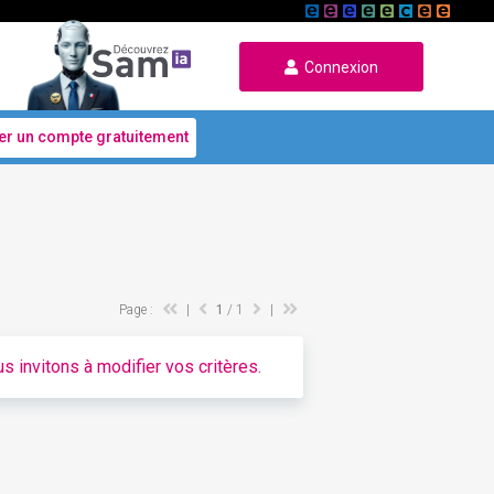
Connexion
er un compte gratuitement
Page :
|
1
/ 1
|
s invitons à modifier vos critères.