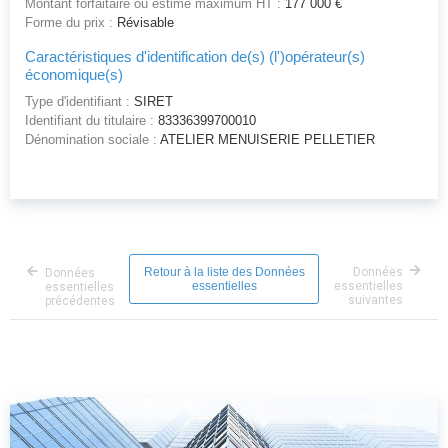
Montant forfaitaire ou estimé maximum HT :
177 000 €
Forme du prix :
Révisable
Caractéristiques d'identification de(s) (l')opérateur(s)
économique(s)
Type d'identifiant :
SIRET
Identifiant du titulaire :
83336399700010
Dénomination sociale :
ATELIER MENUISERIE PELLETIER
Retour à la liste des Données
Données
Données
essentielles
essentielles
essentielles
suivantes
précédentes