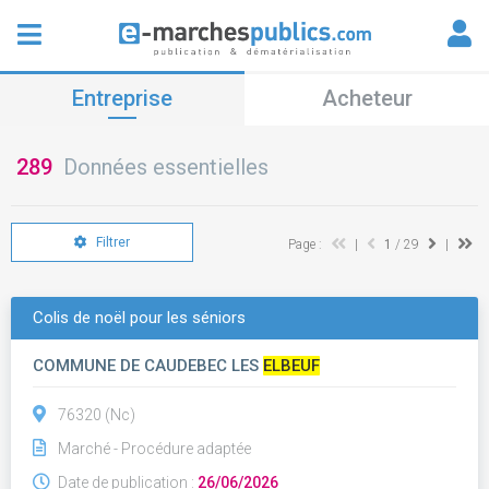
Entreprise
Acheteur
289
Données essentielles
Filtrer
Page :
|
1
/ 29
|
Colis de noël pour les séniors
COMMUNE DE CAUDEBEC LES
ELBEUF
76320 (Nc)
Marché - Procédure adaptée
Date de publication :
26/06/2026