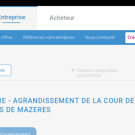
Entreprise
Acheteur
 offres
Référencez votre entreprise
Nous contacter
Cré
les
Données essentielles
précédentes
E - AGRANDISSEMENT DE LA COUR DE
S DE MAZERES
ECHARGEMENT