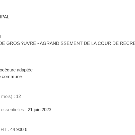
IPAL
t
DE GROS ?UVRE - AGRANDISSEMENT DE LA COUR DE RECR
océdure adaptée
 commune
 mois) :
12
 essentielles :
21 juin 2023
 HT :
44 900 €