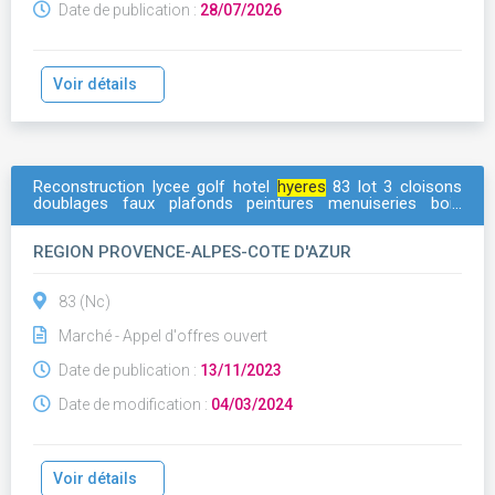
Date de publication :
28/07/2026
Voir détails
Reconstruction lycee golf hotel
hyeres
83 lot 3 cloisons
doublages faux plafonds peintures menuiseries bois
amenagements integres mobiliers signaletique
revetements de sols souples sols sportifs equipements
REGION PROVENCE-ALPES-COTE D'AZUR
sportifs
83 (Nc)
Marché - Appel d'offres ouvert
Date de publication :
13/11/2023
Date de modification :
04/03/2024
Voir détails