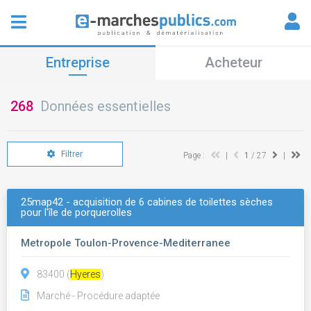
Entreprise
Acheteur
268
Données essentielles
Filtrer
Page :
|
1
/ 27
|
25map42 - acquisition de 6 cabines de toilettes sèches
pour l'île de porquerolles
Metropole Toulon-Provence-Mediterranee
83400 (
Hyeres
)
Marché - Procédure adaptée