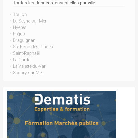
Toutes les données-essentielles par ville
Toulon
La Seyne-sur-Mer
Hyères
Fréjus
Draguignan
Six-Fours-les-Plages
Saint-Raphaël
La Garde
La Valette-du-Var
Sanary-sur-Mer