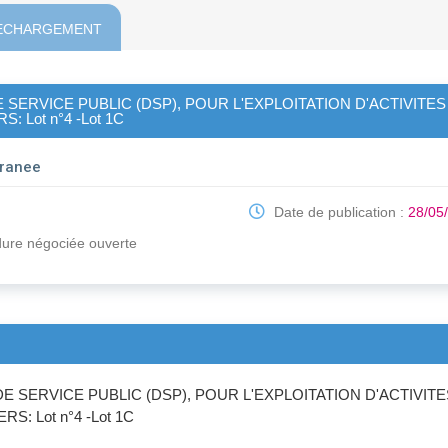
ECHARGEMENT
SERVICE PUBLIC (DSP), POUR L'EXPLOITATION D'ACTIVITES
Lot n°4 -Lot 1C
rranee
Date de publication :
28/05
édure négociée ouverte
 SERVICE PUBLIC (DSP), POUR L'EXPLOITATION D'ACTIVITE
: Lot n°4 -Lot 1C