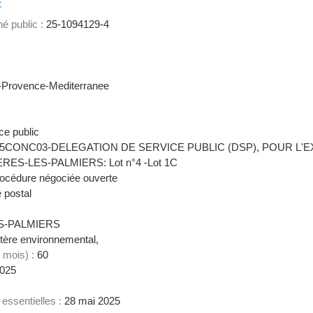
c
é public :
25-1094129-4
-Provence-Mediterranee
ce public
5CONC03-DELEGATION DE SERVICE PUBLIC (DSP), POUR L'EX
S-LES-PALMIERS: Lot n°4 -Lot 1C
océdure négociée ouverte
 postal
S-PALMIERS
tère environnemental,
 mois) :
60
2025
 essentielles :
28 mai 2025