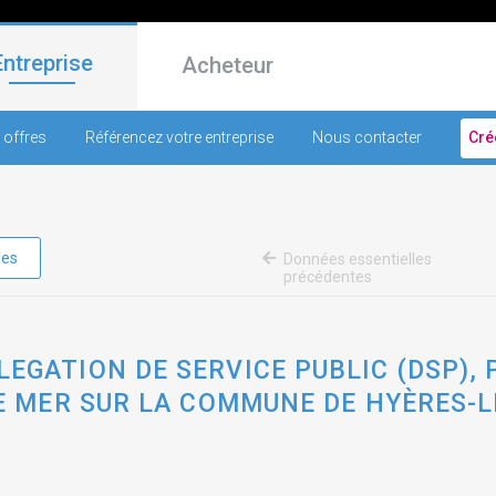
Entreprise
Acheteur
 offres
Référencez votre entreprise
Nous contacter
Cré
les
Données essentielles
précédentes
EGATION DE SERVICE PUBLIC (DSP), 
E MER SUR LA COMMUNE DE HYÈRES-LE