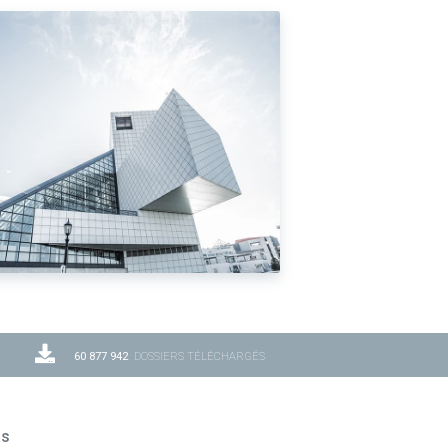
60 877 942
DOSSIERS TÉLÉCHARGÉS
ns