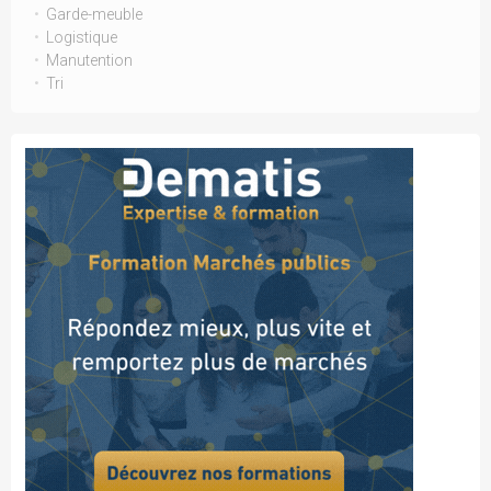
Garde-meuble
Logistique
Manutention
Tri