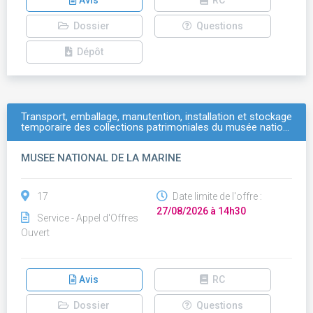
Avis
RC
Dossier
Questions
Dépôt
Transport, emballage, manutention, installation et stockage
temporaire des collections patrimoniales du musée natio…
MUSEE NATIONAL DE LA MARINE
17
Date limite de l'offre :
27/08/2026 à 14h30
Service - Appel d'Offres
Ouvert
Avis
RC
Dossier
Questions