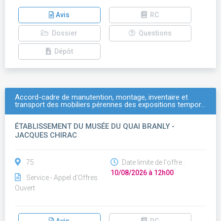
Avis
RC
Dossier
Questions
Dépôt
Accord-cadre de manutention, montage, inventaire et
transport des mobiliers pérennes des expositions tempor…
ÉTABLISSEMENT DU MUSÉE DU QUAI BRANLY -
JACQUES CHIRAC
75
Date limite de l'offre :
10/08/2026 à 12h00
Service - Appel d'Offres
Ouvert