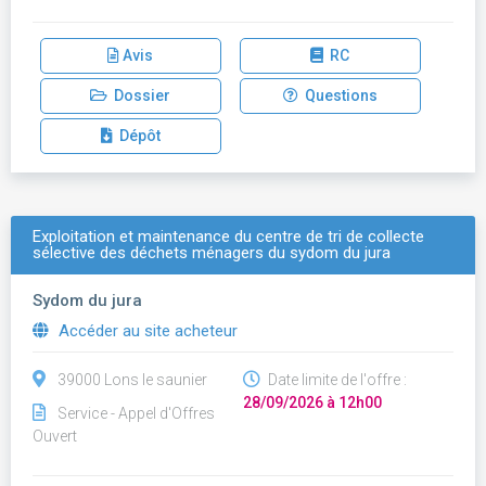
Avis
RC
Dossier
Questions
Dépôt
Exploitation et maintenance du centre de tri de collecte
sélective des déchets ménagers du sydom du jura
Sydom du jura
Accéder au site acheteur
39000 Lons le saunier
Date limite de l'offre :
28/09/2026 à 12h00
Service - Appel d'Offres
Ouvert