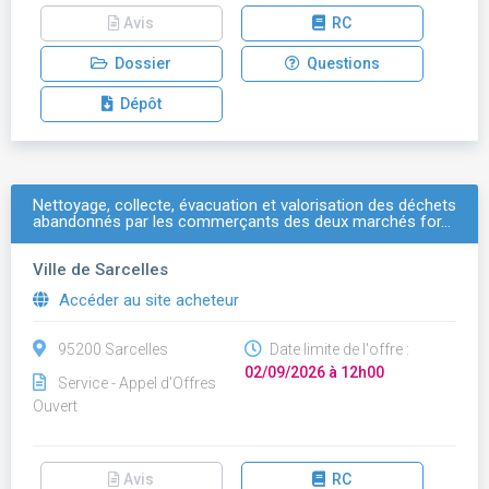
Avis
RC
Dossier
Questions
Dépôt
Nettoyage, collecte, évacuation et valorisation des déchets
abandonnés par les commerçants des deux marchés for…
Ville de Sarcelles
Accéder au site acheteur
95200 Sarcelles
Date limite de l'offre :
02/09/2026 à 12h00
Service - Appel d'Offres
Ouvert
Avis
RC