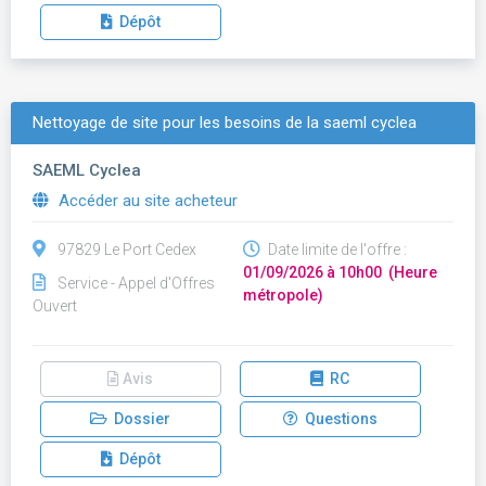
Dépôt
Nettoyage de site pour les besoins de la saeml cyclea
SAEML Cyclea
Accéder au site acheteur
97829 Le Port Cedex
Date limite de l'offre :
01/09/2026 à 10h00 (Heure
Service - Appel d'Offres
métropole)
Ouvert
Avis
RC
Dossier
Questions
Dépôt