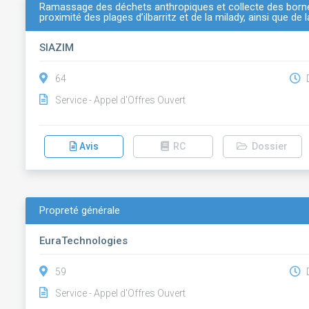
Ramassage des déchets anthropiques et collecte des borne
proximité des plages d’ilbarritz et de la milady, ainsi que de l
SIAZIM
64
D
Service - Appel d'Offres Ouvert
Avis
RC
Dossier
Propreté générale
EuraTechnologies
59
D
Service - Appel d'Offres Ouvert