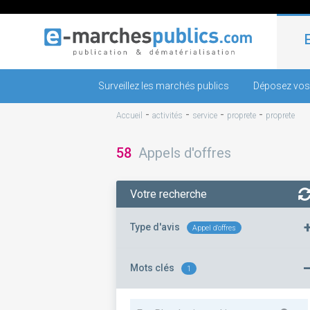
Surveillez les marchés publics
Déposez vos
-
-
-
-
Accueil
activités
service
proprete
proprete
58
Appels d'offres
Votre recherche
Type d'avis
Appel d'offres
Mots clés
1