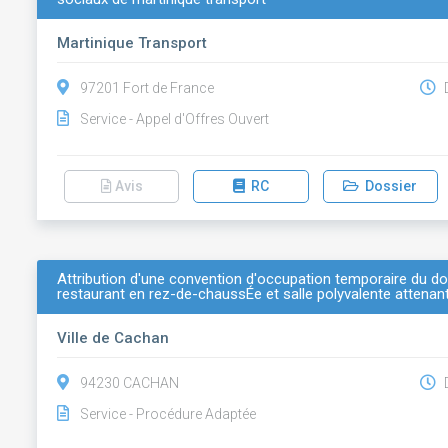
Martinique Transport
97201 Fort de France
D
Service - Appel d'Offres Ouvert
Avis
RC
Dossier
Attribution d'une convention d'occupation temporaire du d
restaurant en rez-de-chaussÉe et salle polyvalente attenan
Ville de Cachan
94230 CACHAN
D
Service - Procédure Adaptée