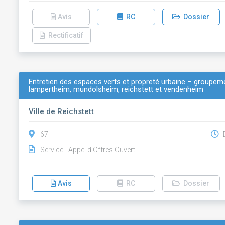
Avis
RC
Dossier
Rectificatif
Entretien des espaces verts et propreté urbaine – grou
lampertheim, mundolsheim, reichstett et vendenheim
Ville de Reichstett
67
D
Service - Appel d'Offres Ouvert
Avis
RC
Dossier