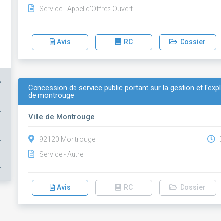
Service - Appel d'Offres Ouvert
Avis
RC
Dossier
+
Concession de service public portant sur la gestion et l'expl
de montrouge
+
Ville de Montrouge
+
92120 Montrouge
D
Service - Autre
+
Avis
RC
Dossier