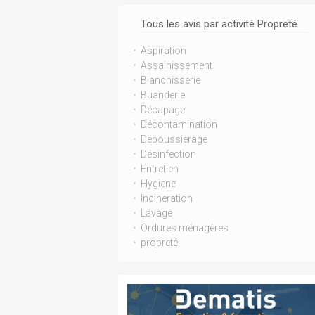
Tous les avis par activité Propreté
Aspiration
Assainissement
Blanchisserie
Buanderie
Décapage
Décontamination
Dépoussierage
Désinfection
Entretien
Hygiene
Incineration
Lavage
Ordures ménagères
propreté