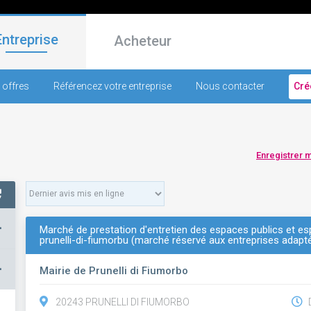
Entreprise
Acheteur
 offres
Référencez votre entreprise
Nous contacter
Cré
Enregistrer 
+
Marché de prestation d'entretien des espaces publics et 
prunelli-di-fiumorbu (marché réservé aux entreprises adapt
–
Mairie de Prunelli di Fiumorbo
20243 PRUNELLI DI FIUMORBO
D