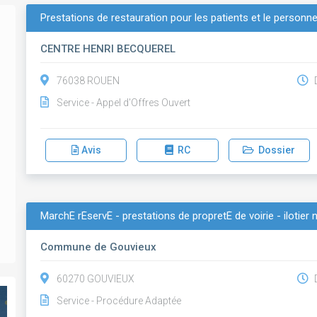
Prestations de restauration pour les patients et le personne
CENTRE HENRI BECQUEREL
76038 ROUEN
D
Service - Appel d'Offres Ouvert
Avis
RC
Dossier
MarchÉ rÉservÉ - prestations de propretÉ de voirie - ilotier
Commune de Gouvieux
60270 GOUVIEUX
D
Service - Procédure Adaptée