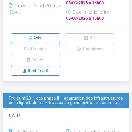
06/03/2026 à 15h00
Travaux - Appel d'Offres
Ouvert
Date limite de l'offre :
06/03/2026 à 15h00
Avis
RC
Dossier
Questions
Dépôt
Rectificatif
Projet mi20 – gab phase ii – adaptation des infrastructures
de la ligne b du rer – travaux de génie civil de mise en con…
RATP
75599 Paris
Date limite de candidature :