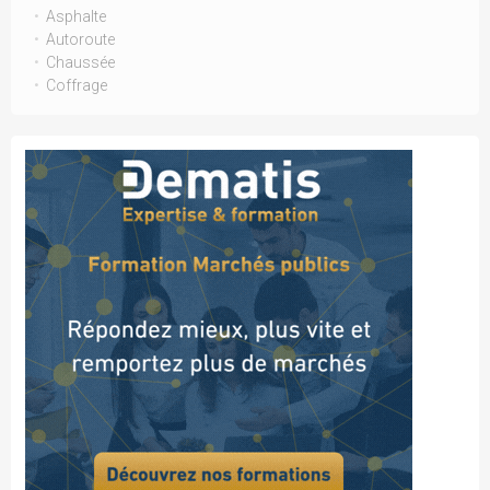
Asphalte
Autoroute
Chaussée
Coffrage