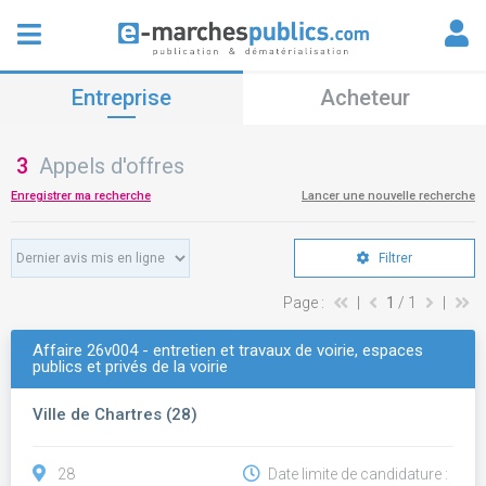
Entreprise
Acheteur
3
Appels d'offres
Enregistrer ma recherche
Lancer une nouvelle recherche
Filtrer
Page :
|
1
/ 1
|
Affaire 26v004 - entretien et travaux de voirie, espaces
publics et privés de la voirie
Ville de Chartres (28)
28
Date limite de candidature :