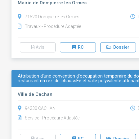
Mairie de Dompierre les Ormes
71520 Dompierre les Ormes
D
Travaux - Procédure Adaptée
Avis
RC
Dossier
Attribution d'une convention d'occupation temporaire du d
restaurant en rez-de-chaussÉe et salle polyvalente attenan
Ville de Cachan
94230 CACHAN
D
Service - Procédure Adaptée
Avis
RC
Dossier