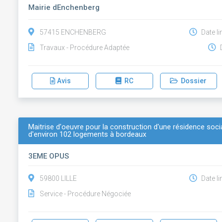
Mairie dEnchenberg
57415 ENCHENBERG
Date li
Travaux - Procédure Adaptée
D
Avis
RC
Dossier
Maitrise d'oeuvre pour la construction d'une résidence socia
d'environ 102 logements à bordeaux
3EME OPUS
59800 LILLE
Date li
Service - Procédure Négociée