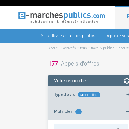
Surveillez les marchés publics
Déposez vos
-
-
-
-
Accueil
activités
tous
travaux-publics
chaus
177
Appels d'offres
Votre recherche
Type d'avis
Appel d'offres
Mots clés
1