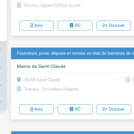
Service - Appel d'Offres Ouvert
Avis
RC
Dossier
+
Fourniture, pose, dépose et remise en état de barrières de s
Mairie de Saint-Claude
+
39200 Saint Claude
D
+
Travaux - Procédure Adaptée
+
Avis
RC
Dossier