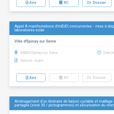
Avis
RC
Dossier
Appel À manifestations d'intÉrÊt concurrentes - mise à disp
laboratoires eclair
Ville d'Epinay sur Seine
93800 Epinay sur Seine
Date li
Service - Autre
Avis
RC
Dossier
Aménagement d'un itinéraire de liaison cyclable et maillag
partagée (zone 30 / pictogrammes) et sécurisation du che