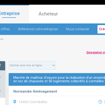
Entreprise
Acheteur
 offres
Référencez votre entreprise
Nous contacter
Cré
see
Enregistrer 
+
Marché de maîtrise d'oeuvre pour la réalisation d'un ensembl
en rez de chaussée et 50 logements collectifs à cormelles 
–
Normandie Aménagement
14460 Colombelles
D