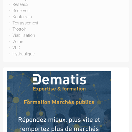
Réseaux
Réservoir
Souterrain
Terrassement
Trottoir
Viabilisation
Voirie
VRD
Hydraulique