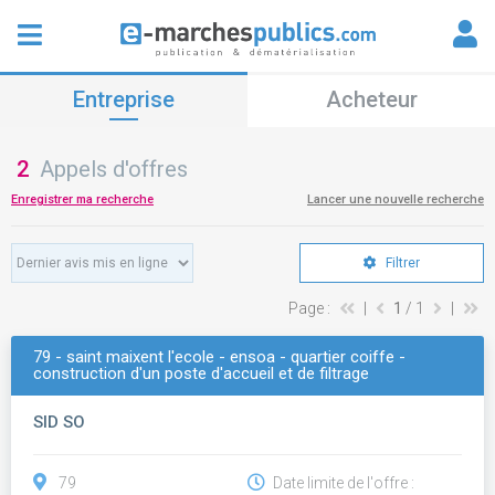
Entreprise
Acheteur
2
Appels d'offres
Enregistrer ma recherche
Lancer une nouvelle recherche
Filtrer
Page :
|
1
/ 1
|
79 - saint maixent l'ecole - ensoa - quartier coiffe -
construction d'un poste d'accueil et de filtrage
SID SO
79
Date limite de l'offre :