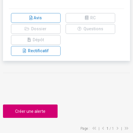
Avis
RC
Dossier
Questions
Dépôt
Rectificatif
Créer une alerte
Page :
|
1
/ 1
|