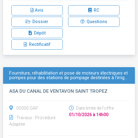
Avis
RC
Dossier
Questions
Dépôt
Rectificatif
Fourniture, réhabilitation et pose de moteurs électriques et
pompes pour des stations de pompage destinées à l'irrig…
ASA DU CANAL DE VENTAVON SAINT TROPEZ
05000 GAP
Date limite de l'offre :
01/10/2026 à 14h00
Travaux - Procédure
Adaptée