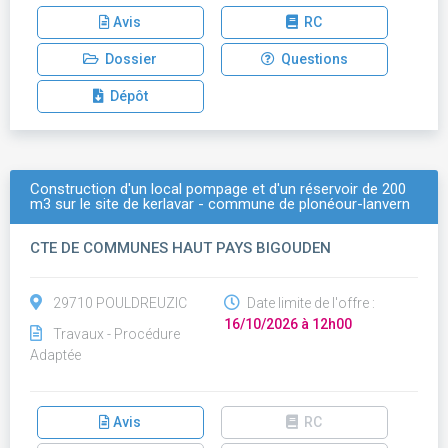
Avis
RC
Dossier
Questions
Dépôt
Construction d'un local pompage et d'un réservoir de 200
m3 sur le site de kerlavar - commune de plonéour-lanvern
CTE DE COMMUNES HAUT PAYS BIGOUDEN
29710 POULDREUZIC
Date limite de l'offre :
16/10/2026 à 12h00
Travaux - Procédure
Adaptée
Avis
RC