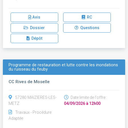
Avis
RC
Dossier
Questions
Dépôt
Programme de restauration et lutte contre les inondations
du ruisseau du feuby
CC Rives de Moselle
57280 MAIZIERES-LES-
Date limite de l'offre :
METZ
04/09/2026 à 12h00
Travaux - Procédure
Adaptée