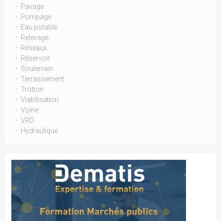
Pavage
Pompage
Eau potable
Relevage
Réseaux
Réservoir
Souterrain
Terrassement
Trottoir
Viabilisation
Voirie
VRD
Hydraulique