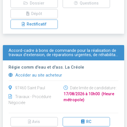
Dossier
Questions
Dépôt
Rectificatif
Accord-cadre à bons de commande pour la réalisation de
travaux d'extension, de réparations urgentes, de réhabilita…
Régie comm d'eau et d'ass. La Créole
Accéder au site acheteur
97460 Saint Paul
Date limite de candidature :
17/08/2026 à 10h00 (Heure
Travaux - Procédure
métropole)
Négociée
Avis
RC