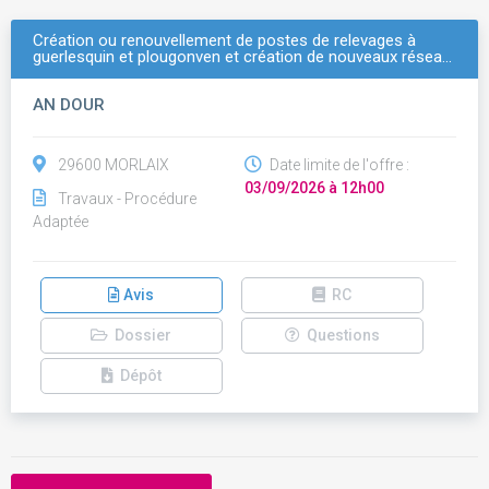
Création ou renouvellement de postes de relevages à
guerlesquin et plougonven et création de nouveaux résea…
AN DOUR
29600 MORLAIX
Date limite de l'offre :
03/09/2026 à 12h00
Travaux - Procédure
Adaptée
Avis
RC
Dossier
Questions
Dépôt