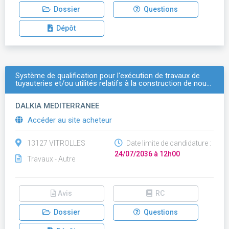
Dossier
Questions
Dépôt
Système de qualification pour l'exécution de travaux de
tuyauteries et/ou utilités relatifs à la construction de nou…
DALKIA MEDITERRANEE
Accéder au site acheteur
13127 VITROLLES
Date limite de candidature :
24/07/2036 à 12h00
Travaux - Autre
Avis
RC
Dossier
Questions