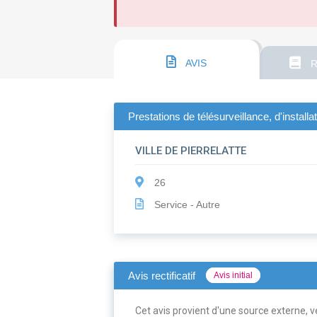
AVIS
R
Prestations de télésurveillance, d'instal
VILLE DE PIERRELATTE
26
Service - Autre
Avis rectificatif
Avis initial
Cet avis provient d'une source externe, ve