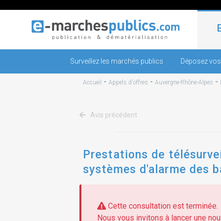
Surveillez les marchés publics
Déposez vos
-
-
-
Accueil
Appels d'offres
Auvergne-Rhône-Alpes
Avis précédent
Prestations de télésurvei
systèmes d'alarme des b
Cette consultation est terminée.
Nous vous invitons à lancer une nouv