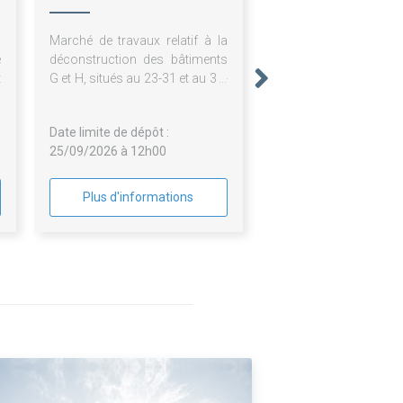
s
Marché de travaux relatif à la
e
déconstruction des bâtiments
t
G et H, situés au 23-31 et au 33-
a
43, rue Joseph Python, sur le
-
périmètre de la ZAC Python-
Date limite de dépôt :
Duvernois, à Paris 20ème
25/09/2026 à 12h00
Plus d'informations