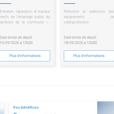
de Venise
Entretien, réparation et travaux
Réfection et extension de
neufs de l'éclairage public du
équipements d
territoire de la commune de
vidéoprotection e
SERNHAC (Gard)
maintenance pour l
commune de BEAUMES-DE
Date limite de dépôt :
Date limite de dépôt :
VENISE
15/09/2026 à 12h00
18/09/2026 à 12h00
Plus d'informations
Plus d'informations
Vos bénéfices