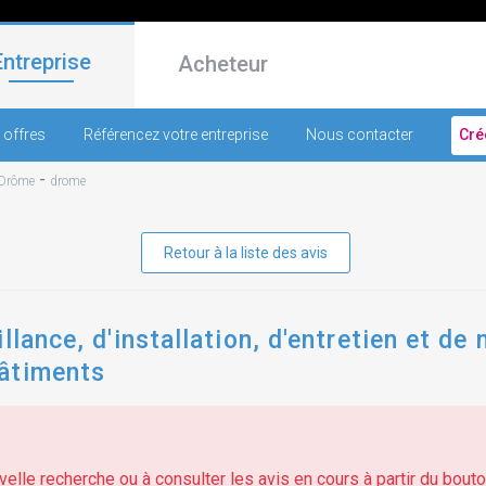
Entreprise
Acheteur
 offres
Référencez votre entreprise
Nous contacter
Cré
-
Drôme
drome
Retour à la liste des avis
llance, d'installation, d'entretien et d
âtiments
elle recherche ou à consulter les avis en cours à partir du bouton