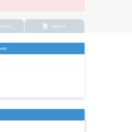
IONS
DEPOT
ents