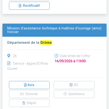
Rectificatif
Mission d'assistance technique à maîtrise d'ouvrage (amo)
foncier
Département de la
Drôme
26
Date limite de l'offre :
16/09/2026 à 11h00
Service - Appel d'Offres
Ouvert
Avis
RC
Dossier
Questions
Dépôt