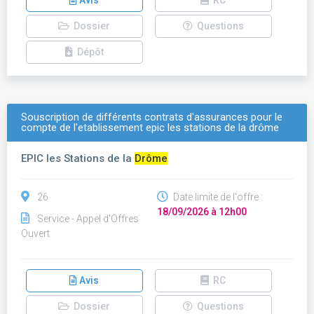
Avis
RC
Dossier
Questions
Dépôt
Souscription de différents contrats d'assurances pour le
compte de l'etablissement epic les stations de la drôme
EPIC les Stations de la
Drôme
26
Date limite de l'offre :
18/09/2026 à 12h00
Service - Appel d'Offres
Ouvert
Avis
RC
Dossier
Questions