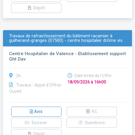
Dépôt
Travaux de rafraichissement du bâtiment racamier à
guilherand-granges (07500) - centre hospitalier drôme viv…
Centre Hospitalier de Valence - Etablissement support
Ght Dav
26
Date limite de l'offre :
18/09/2026 à 16h00
Travaux - Appel d'Offres
Ouvert
Avis
RC
Dossier
Questions
Dépôt