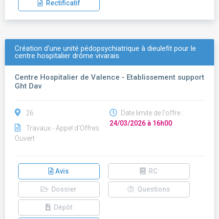
Rectificatif
Création d'une unité pédopsychiatrique à dieulefit pour le
centre hospitalier drôme vivarais
Centre Hospitalier de Valence - Etablissement support
Ght Dav
26
Date limite de l'offre :
24/03/2026 à 16h00
Travaux - Appel d'Offres
Ouvert
Avis
RC
Dossier
Questions
Dépôt