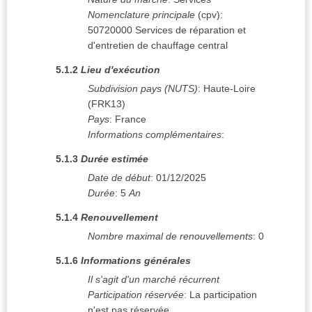
Nomenclature principale
(
cpv
):
50720000
Services de réparation et
d'entretien de chauffage central
5.1.2
Lieu d'exécution
Subdivision pays (NUTS)
:
Haute-Loire
(
FRK13
)
Pays
:
France
Informations complémentaires
:
5.1.3
Durée estimée
Date de début
:
01/12/2025
Durée
:
5
An
5.1.4
Renouvellement
Nombre maximal de renouvellements
:
0
5.1.6
Informations générales
Il s'agit d'un marché récurrent
Participation réservée
:
La participation
n'est pas réservée.