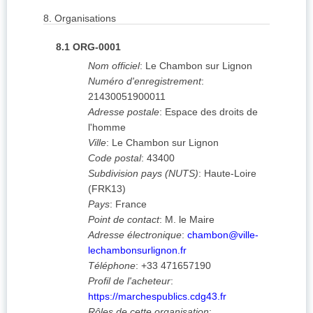
8.
Organisations
8.1
ORG-0001
Nom officiel
:
Le Chambon sur Lignon
Numéro d'enregistrement
:
21430051900011
Adresse postale
:
Espace des droits de
l'homme
Ville
:
Le Chambon sur Lignon
Code postal
:
43400
Subdivision pays (NUTS)
:
Haute-Loire
(
FRK13
)
Pays
:
France
Point de contact
:
M. le Maire
Adresse électronique
:
chambon@ville-
lechambonsurlignon.fr
Téléphone
:
+33 471657190
Profil de l'acheteur
:
https://marchespublics.cdg43.fr
Rôles de cette organisation
: