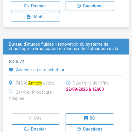
Dossier
Questions
Dépôt
Bureau d'études fluides - rénovation du système de
chauffage - climatisation et réseaux de distribution de la…
SDIS 74
Accéder au site acheteur
74966
Annecy
cedex
Date limite de l'offre :
22/09/2026 à 12h00
Service - Procédure
Adaptée
Avis
RC
Dossier
Questions