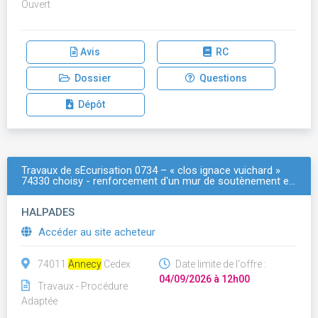
Ouvert
Avis
RC
Dossier
Questions
Dépôt
Travaux de sÉcurisation 0734 – « clos ignace vuichard »
74330 choisy - renforcement d'un mur de soutènement e…
HALPADES
Accéder au site acheteur
74011
Annecy
Cedex
Date limite de l'offre :
04/09/2026 à 12h00
Travaux - Procédure
Adaptée