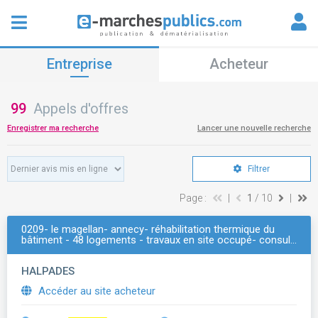
Entreprise
Acheteur
99
Appels d'offres
Enregistrer ma recherche
Lancer une nouvelle recherche
Filtrer
Page :
|
1
/ 10
|
0209- le magellan- annecy- réhabilitation thermique du
bâtiment - 48 logements - travaux en site occupé- consul…
HALPADES
Accéder au site acheteur