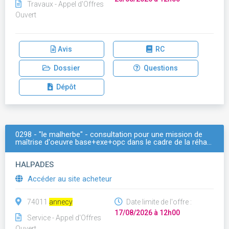
Travaux - Appel d'Offres
Ouvert
Avis
RC
Dossier
Questions
Dépôt
0298 - "le malherbe" - consultation pour une mission de
maîtrise d'oeuvre base+exe+opc dans le cadre de la réha…
HALPADES
Accéder au site acheteur
74011
annecy
Date limite de l'offre :
17/08/2026 à 12h00
Service - Appel d'Offres
Ouvert