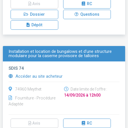
Avis
RC
Dossier
Questions
Dépôt
Installation et location de bungalows et d'une structure
modulaire pour la caserne provisoire de talloires
SDIS 74
Accéder au site acheteur
74960 Meythet
Date limite de l'offre :
14/09/2026 à 12h00
Fourniture - Procédure
Adaptée
Avis
RC