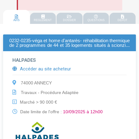
AVIS
REGLEMENT
DOSSIER
QUESTIONS
DEPOT
0232-0235-véga et home d'antarès- réhabilitation thermique
de 2 programmes de 44 et 35 logements situés à scionzier
- en site occupé
HALPADES
Accéder au site acheteur
74000 ANNECY
Travaux - Procédure Adaptée
Marché > 90 000 €
€
Date limite de l'offre :
10/09/2025 à 12h00