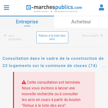
Entreprise
Acheteur
Retour à la liste des
Avis suivant
Avis
avis
précédent
Consultation dans le cadre de la construction de
22 logements sur la commune de cluses (74)
pour le lot 40w : pieux de fondations et parois
berlinoise- les deux cctp et dpgf relatifs aux
Cette consultation est terminée.
parois berlinoises et pieux de fondations sont
Nous vous invitons à lancer une
nouvelle recherche ou à consulter
indissociables. une réponse globale de la part
les avis en cours à partir du bouton
de l'entreprise est attendue.
"Retour à la liste des avis".