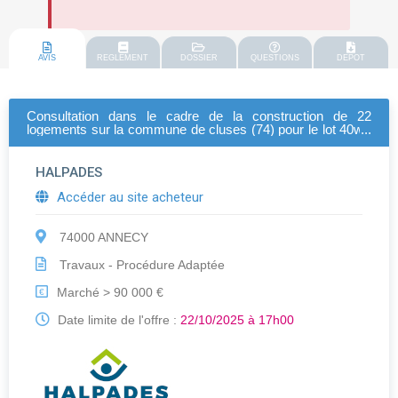
AVIS
REGLEMENT
DOSSIER
QUESTIONS
DEPOT
Consultation dans le cadre de la construction de 22
logements sur la commune de cluses (74) pour le lot 40w :
pieux de fondations et parois berlinoise- les deux cctp et
dpgf relatifs aux parois berlinoises et pieux de fondations
sont indissociables. une réponse globale de la part de
HALPADES
l'entreprise est attendue.
Accéder au site acheteur
74000 ANNECY
Travaux - Procédure Adaptée
Marché > 90 000 €
€
Date limite de l'offre :
22/10/2025 à 17h00