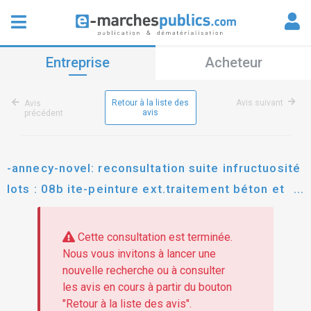
Entreprise
Acheteur
Retour à la liste des
Avis suivant
Avis
avis
précédent
-annecy-novel: reconsultation suite infructuosité
lots : 08b ite-peinture ext.traitement béton et
lot 09 serrurerie. pour la restructuration du foyer
des travailleurs par la création de 89 logements
Cette consultation est terminée.
+ rénovation de 13 studios et des parties
Nous vous invitons à lancer une
nouvelle recherche ou à consulter
communes.
les avis en cours à partir du bouton
"Retour à la liste des avis".