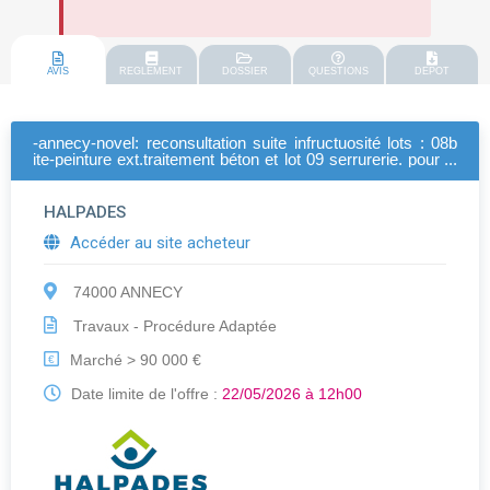
AVIS
REGLEMENT
DOSSIER
QUESTIONS
DEPOT
-annecy-novel: reconsultation suite infructuosité lots : 08b
ite-peinture ext.traitement béton et lot 09 serrurerie. pour la
restructuration du foyer des travailleurs par la création de
89 logements + rénovation de 13 studios et des parties
communes.
HALPADES
Accéder au site acheteur
74000 ANNECY
Travaux - Procédure Adaptée
Marché > 90 000 €
€
Date limite de l'offre :
22/05/2026 à 12h00