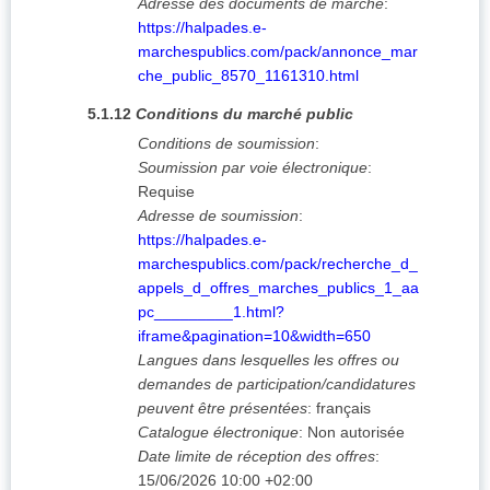
Adresse des documents de marché
:
https://halpades.e-
marchespublics.com/pack/annonce_mar
che_public_8570_1161310.html
5.1.12
Conditions du marché public
Conditions de soumission
:
Soumission par voie électronique
:
Requise
Adresse de soumission
:
https://halpades.e-
marchespublics.com/pack/recherche_d_
appels_d_offres_marches_publics_1_aa
pc_________1.html?
iframe&pagination=10&width=650
Langues dans lesquelles les offres ou
demandes de participation/candidatures
peuvent être présentées
:
français
Catalogue électronique
:
Non autorisée
Date limite de réception des offres
:
15/06/2026
10:00 +02:00