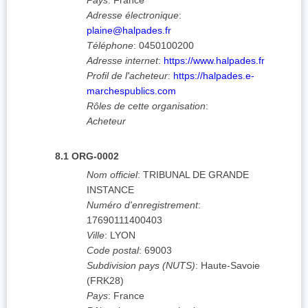
Pays
:
France
Adresse électronique
:
plaine@halpades.fr
Téléphone
:
0450100200
Adresse internet
:
https://www.halpades.fr
Profil de l'acheteur
:
https://halpades.e-
marchespublics.com
Rôles de cette organisation
:
Acheteur
8.1
ORG-0002
Nom officiel
:
TRIBUNAL DE GRANDE
INSTANCE
Numéro d'enregistrement
:
17690111400403
Ville
:
LYON
Code postal
:
69003
Subdivision pays (NUTS)
:
Haute-Savoie
(
FRK28
)
Pays
:
France