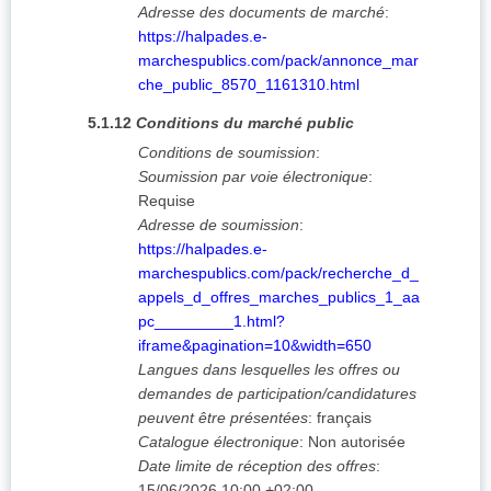
Adresse des documents de marché
:
https://halpades.e-
marchespublics.com/pack/annonce_mar
che_public_8570_1161310.html
5.1.12
Conditions du marché public
Conditions de soumission
:
Soumission par voie électronique
:
Requise
Adresse de soumission
:
https://halpades.e-
marchespublics.com/pack/recherche_d_
appels_d_offres_marches_publics_1_aa
pc_________1.html?
iframe&pagination=10&width=650
Langues dans lesquelles les offres ou
demandes de participation/candidatures
peuvent être présentées
:
français
Catalogue électronique
:
Non autorisée
Date limite de réception des offres
:
15/06/2026
10:00 +02:00