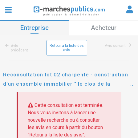
Entreprise
Acheteur
Retour à la liste des
Avis suivant
Avis
avis
précédent
Reconsultation lot 02 charpente - construction
d'un ensemble immobilier " le clos de la
colombiere" - 74950 scionzier " comportant 30
logements (24 logements locatifs sociaux et 6
Cette consultation est terminée.
brs)
Nous vous invitons à lancer une
nouvelle recherche ou à consulter
les avis en cours à partir du bouton
"Retour à la liste des avis".