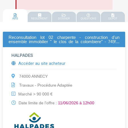
AVIS
REGLEMENT
DOSSIER
QUESTIONS
DEPOT
Reconsultation lot 02 charpente - construction d'un
ensemble immobilier " le clos de la colombiere" - 74950
scionzier " comportant 30 logements (24 logements locatifs
sociaux et 6 brs)
HALPADES
Accéder au site acheteur
74000 ANNECY
Travaux - Procédure Adaptée
Marché > 90 000 €
€
Date limite de l'offre :
11/06/2026 à 12h00