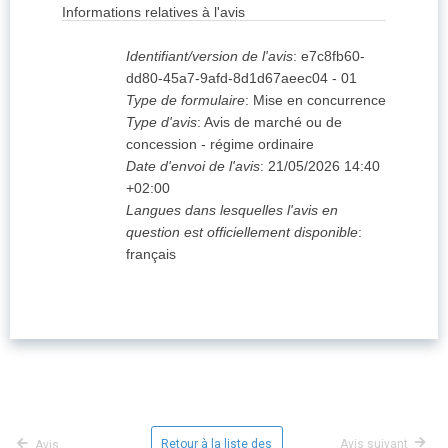
Informations relatives à l'avis
Identifiant/version de l'avis
:
e7c8fb60-
dd80-45a7-9afd-8d1d67aeec04
-
01
Type de formulaire
:
Mise en concurrence
Type d'avis
:
Avis de marché ou de
concession - régime ordinaire
Date d'envoi de l'avis
:
21/05/2026
14:40
+02:00
Langues dans lesquelles l'avis en
question est officiellement disponible
:
français
Retour à la liste des
Avis suivant
Avis