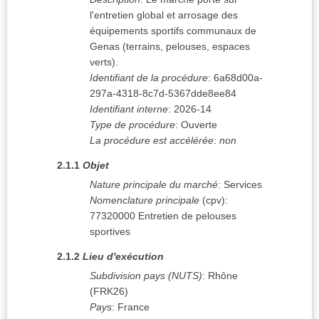
l'entretien global et arrosage des
équipements sportifs communaux de
Genas (terrains, pelouses, espaces
verts).
Identifiant de la procédure
:
6a68d00a-
297a-4318-8c7d-5367dde8ee84
Identifiant interne
:
2026-14
Type de procédure
:
Ouverte
La procédure est accélérée
:
non
2.1.1
Objet
Nature principale du marché
:
Services
Nomenclature principale
(
cpv
):
77320000
Entretien de pelouses
sportives
2.1.2
Lieu d'exécution
Subdivision pays (NUTS)
:
Rhône
(
FRK26
)
Pays
:
France