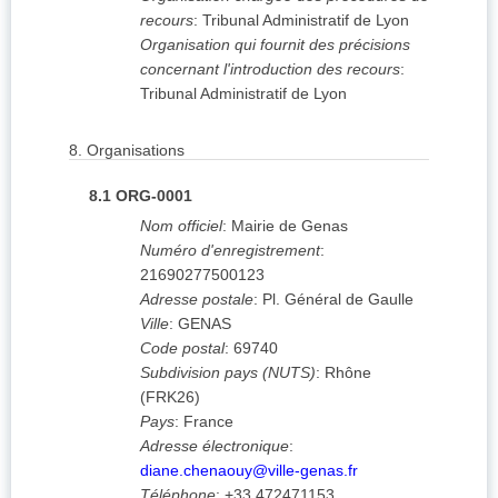
recours
:
Tribunal Administratif de Lyon
Organisation qui fournit des précisions
concernant l'introduction des recours
:
Tribunal Administratif de Lyon
8.
Organisations
8.1
ORG-0001
Nom officiel
:
Mairie de Genas
Numéro d'enregistrement
:
21690277500123
Adresse postale
:
Pl. Général de Gaulle
Ville
:
GENAS
Code postal
:
69740
Subdivision pays (NUTS)
:
Rhône
(
FRK26
)
Pays
:
France
Adresse électronique
:
diane.chenaouy@ville-genas.fr
Téléphone
:
+33 472471153