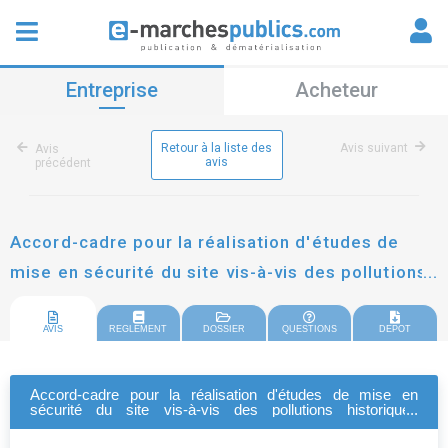
Entreprise
Acheteur
Retour à la liste des
Avis suivant
Avis
avis
précédent
Accord-cadre pour la réalisation d'études de
mise en sécurité du site vis-à-vis des pollutions
historiques chimiques et pyrotechniques - site
de l'ancien fort de genas (69)
AVIS
REGLEMENT
DOSSIER
QUESTIONS
DEPOT
Accord-cadre pour la réalisation d'études de mise en
sécurité du site vis-à-vis des pollutions historiques
chimiques et pyrotechniques - site de l'ancien fort de genas
(69)