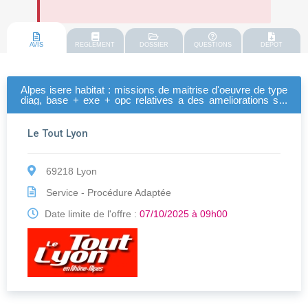
AVIS
REGLEMENT
DOSSIER
QUESTIONS
DEPOT
Alpes isere habitat : missions de maitrise d'oeuvre de type
diag, base + exe + opc relatives a des ameliorations sur
diverses residences du patrimoine d'alpes isere habitat
Le Tout Lyon
69218 Lyon
Service - Procédure Adaptée
Date limite de l'offre :
07/10/2025 à 09h00