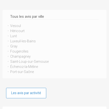
Tous les avis par ville
Vesoul
Héricourt
Luré
Luxeuil-les-Bains
Gray
Fougerolles
Champagney
Saint-Loup-sur-Semouse
Échenoz-la-Méline
Port-sur-Saône
Les avis par activité