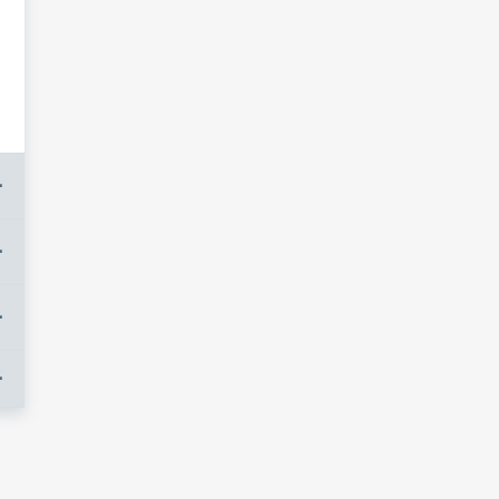
+
+
+
+