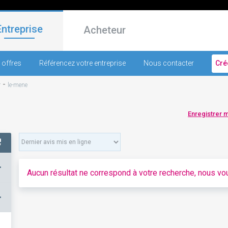
Entreprise
Acheteur
 offres
Référencez votre entreprise
Nous contacter
Cré
-
r
le-mene
Enregistrer 
+
Aucun résultat ne correspond à votre recherche, nous vou
–