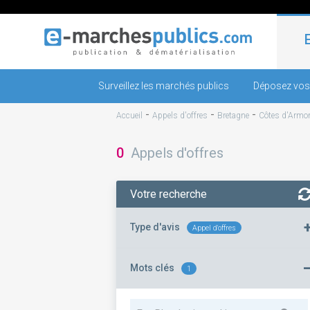
Surveillez les marchés publics
Déposez vos
-
-
-
Accueil
Appels d'offres
Bretagne
Côtes d'Armo
0
Appels d'offres
Votre recherche
Type d'avis
Appel d'offres
Mots clés
1