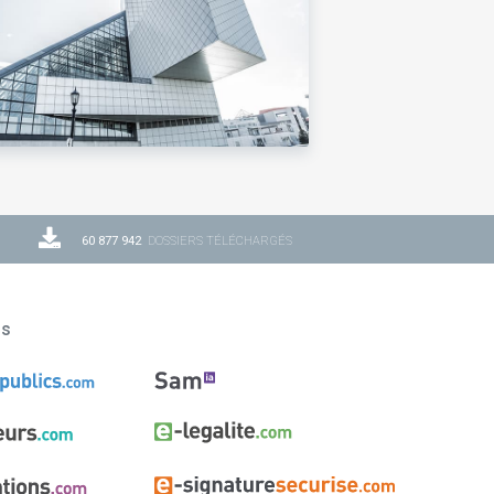
60 877 942
DOSSIERS TÉLÉCHARGÉS
ns