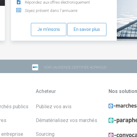
Répondez aux offres électroniquement
Soyez présent dans l'annuaire
Je m'inscris
En savoir plus
VOIR L'AUDIENCE CERTIFIÉE ACPM-OJD
Acheteur
Nos solutio
archés publics
Publiez vos avis
res
Dématérialisez vos marchés
 entreprise
Sourcing