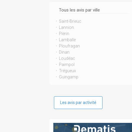
Tous les avis par ville
Saint-Brieuc
Lannion
Plérin
Lamballe
Ploufragan
Dinan
Loudéac
Paimpol
Trégueux
Guingamp
Les avis par activité