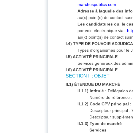
marchespublics.com
Adresse à laquelle des inf
au(x) point(s) de contact su
Les candidatures ou, le cas
par voie électronique via :
ht
au(x) point(s) de contact su
I.4) TYPE DE POUVOIR ADJUDIC
Types d'organismes pour le
I.5) ACTIVITÉ PRINCIPALE
Services généraux des admini
I.6) ACTIVITÉ PRINCIPALE
SECTION II : OBJET
II.1) ÉTENDUE DU MARCHÉ
II.1.1) Intitulé :
Délégation de
Numéro de référence :
II.1.2) Code CPV principal :
Descripteur principal 
Descripteur supplément
II.1.3) Type de marché
Services