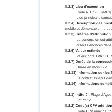
II.2.3) Lieu d'exécution
Code NUTS : FRM01|
Lieu principal d'exéc
II.2.4) Description des pres
mobile et démontable, ne pou
II.2.5) Critères d'attribution
La concession est attr
critères énoncés dan
II.2.6) Valeur estimée
Valeur hors TVA : EUR
II.2.7) Durée de la concess
Durée en mois : 72
II.2.13) Information sur le
Le contrat s'inscrit 
II.2.14) Informations compl
II.2.1) Intitulé :
Plage d'Agos
Lot nº : 2
II.2.2) Code(s) CPV additio
Code CPV principal :