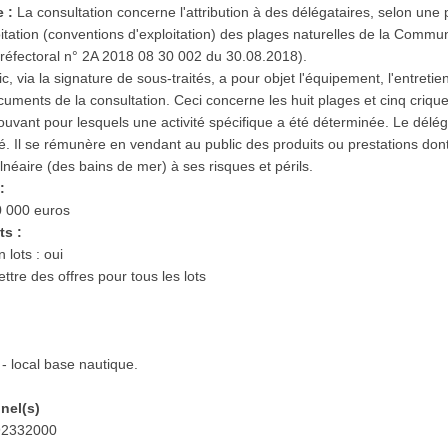
e :
La consultation concerne l'attribution à des délégataires, selon une
loitation (conventions d'exploitation) des plages naturelles de la Comm
préfectoral n° 2A 2018 08 30 002 du 30.08.2018).
, via la signature de sous-traités, a pour objet l'équipement, l'entretien
uments de la consultation. Ceci concerne les huit plages et cinq criques
ouvant pour lesquels une activité spécifique a été déterminée. Le déléga
é. Il se rémunère en vendant au public des produits ou prestations dont 
alnéaire (des bains de mer) à ses risques et périls.
:
0 000 euros
ts :
 lots : oui
ttre des offres pour tous les lots
- local base nautique.
nnel(s)
 92332000