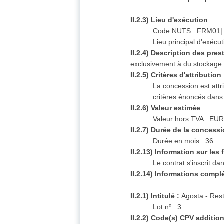
II.2.3) Lieu d'exécution
Code NUTS : FRM01|
Lieu principal d'exéc
II.2.4) Description des pres
exclusivement à du stockage 
II.2.5) Critères d'attribution
La concession est attr
critères énoncés dan
II.2.6) Valeur estimée
Valeur hors TVA : EUR
II.2.7) Durée de la concess
Durée en mois : 36
II.2.13) Information sur le
Le contrat s'inscrit 
II.2.14) Informations compl
II.2.1) Intitulé :
Agosta - Rest
Lot nº : 3
II.2.2) Code(s) CPV additio