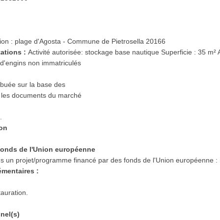
ution : plage d'Agosta - Commune de Pietrosella 20166
tations :
Activité autorisée: stockage base nautique Superficie : 35 m² 
d'engins non immatriculés
ibuée sur la base des
s les documents du marché
.
ion
s fonds de l'Union européenne
dans un projet/programme financé par des fonds de l'Union européenne :
émentaires :
auration.
nnel(s)