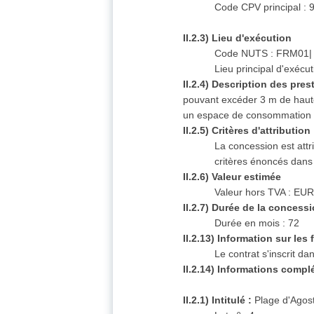
Code CPV principal :
II.2.3) Lieu d'exécution
Code NUTS : FRM01|
Lieu principal d'exéc
II.2.4) Description des pres
pouvant excéder 3 m de hauteu
un espace de consommation
II.2.5) Critères d'attribution
La concession est attr
critères énoncés dan
II.2.6) Valeur estimée
Valeur hors TVA : EUR
II.2.7) Durée de la concess
Durée en mois : 72
II.2.13) Information sur le
Le contrat s'inscrit 
II.2.14) Informations compl
II.2.1) Intitulé :
Plage d'Agost