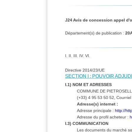
J24 Avis de concession appel d'o
Département(s) de publication :
20
I. II. III. IV. VI.
Directive 2014/23/UE
SECTION I : POUVOIR ADJU
I.1) NOM ET ADRESSES
COMMUNE DE PIETROSELLA, M
(+33) 4 95 53 50 52, Courriel
Adresse(s) internet :
Adresse principale :
http://htt
Adresse du profil acheteur :
h
I.3) COMMUNICATION
Les documents du marché sont