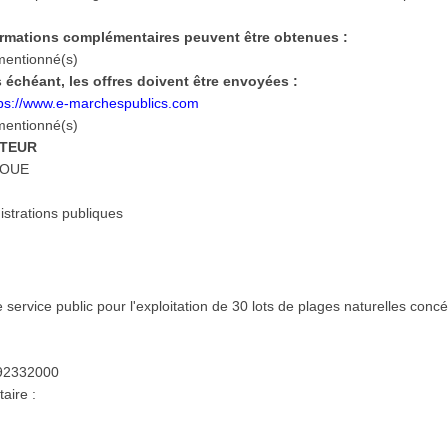
ormations complémentaires peuvent être obtenues :
smentionné(s)
 échéant, les offres doivent être envoyées :
tps://www.e-marchespublics.com
smentionné(s)
ATEUR
 JOUE
strations publiques
 service public pour l'exploitation de 30 lots de plages naturelles co
: 92332000
aire :