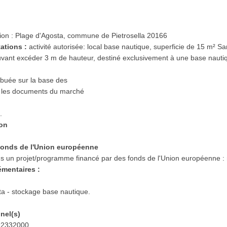
ution : Plage d'Agosta, commune de Pietrosella 20166
tations :
activité autorisée: local base nautique, superficie de 15 m² S
vant excéder 3 m de hauteur, destiné exclusivement à une base nauti
ibuée sur la base des
s les documents du marché
.
ion
s fonds de l'Union européenne
dans un projet/programme financé par des fonds de l'Union européenne :
émentaires :
ta - stockage base nautique.
nnel(s)
 92332000