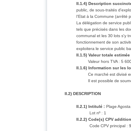
II.1.4) Description succinct
public, de sous-traités d'exp
l'Etat à la Commune (arrêté 
La délégation de service public
tels que précisés dans les doc
communal et les 30 lots s'y tr
fonctionnement de son activit
exploitera le service public b
II.1.5) Valeur totale estimée 
Valeur hors TVA : 5 60
II.1.6) Information sur les lo
Ce marché est divisé en
Il est possible de soume
II.2) DESCRIPTION
II.2.1) Intitulé :
Plage Agosta 
Lot nº : 1
II.2.2) Code(s) CPV additio
Code CPV principal :