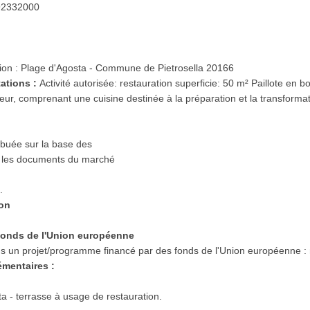
 92332000
ution : Plage d'Agosta - Commune de Pietrosella 20166
tations :
Activité autorisée: restauration superficie: 50 m² Paillote en 
r, comprenant une cuisine destinée à la préparation et la transformat
ibuée sur la base des
s les documents du marché
.
ion
s fonds de l'Union européenne
dans un projet/programme financé par des fonds de l'Union européenne :
émentaires :
a - terrasse à usage de restauration.