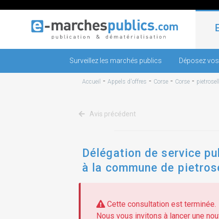
Surveillez les marchés publics
Déposez vos
-
-
-
-
Accueil
Appels d'offres
Corse
Corse
pietrosel
Avis précédent
Délégation de service pu
à la commune de pietros
Cette consultation est terminée.
Nous vous invitons à lancer une nouv