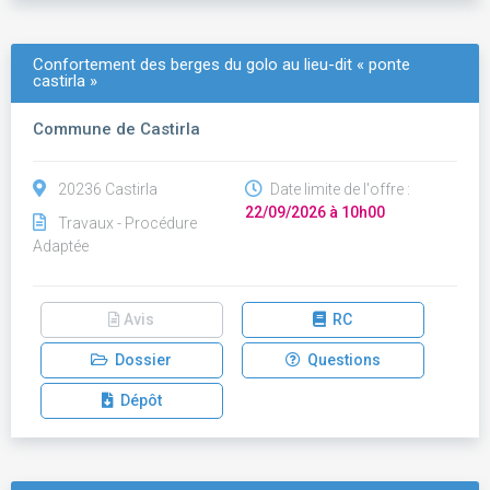
Confortement des berges du golo au lieu-dit « ponte
castirla »
Commune de Castirla
20236 Castirla
Date limite de l'offre :
22/09/2026 à 10h00
Travaux - Procédure
Adaptée
Avis
RC
Dossier
Questions
Dépôt