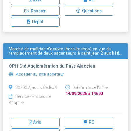
Avis
RC
Dossier
Questions
Dépôt
Marché de maîtrise d'oeuvre (hors loi mop) en vue du
remplacement de deux ascenseurs à saint jean 2 aux bâti…
OPH Cté Agglomération du Pays Ajaccien
Accéder au site acheteur
20700 Ajaccio Cedex 9
Date limite de l'offre :
14/09/2026 à 14h00
Service - Procédure
Adaptée
Avis
RC