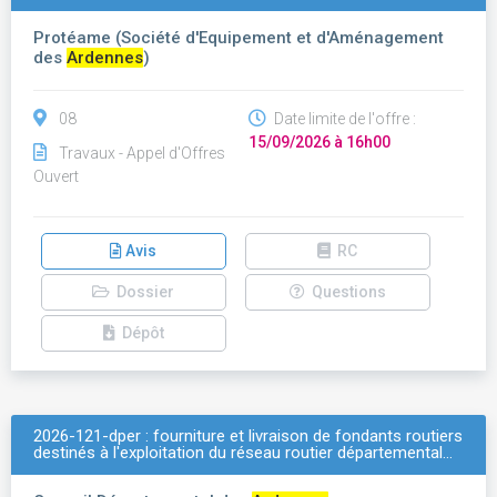
Protéame (Société d'Equipement et d'Aménagement
des
Ardennes
)
08
Date limite de l'offre :
15/09/2026 à 16h00
Travaux - Appel d'Offres
Ouvert
Avis
RC
Dossier
Questions
Dépôt
2026-121-dper : fourniture et livraison de fondants routiers
destinés à l'exploitation du réseau routier départemental…