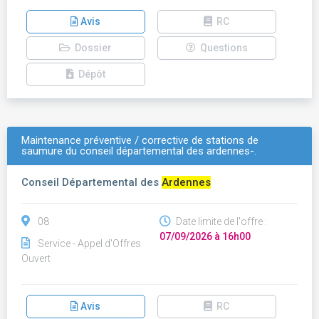
Avis
RC
Dossier
Questions
Dépôt
Maintenance préventive / corrective de stations de
saumure du conseil départemental des ardennes-.
Conseil Départemental des
Ardennes
08
Date limite de l'offre :
07/09/2026 à 16h00
Service - Appel d'Offres
Ouvert
Avis
RC