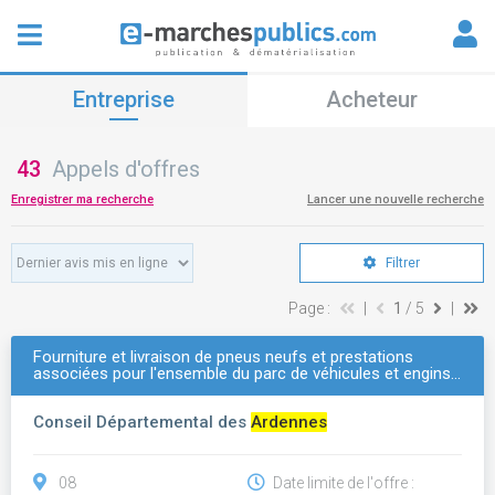
Entreprise
Acheteur
43
Appels d'offres
Enregistrer ma recherche
Lancer une nouvelle recherche
Filtrer
Page :
|
1
/ 5
|
Fourniture et livraison de pneus neufs et prestations
associées pour l'ensemble du parc de véhicules et engins…
Conseil Départemental des
Ardennes
08
Date limite de l'offre :