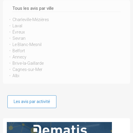
Tous les avis par ville
Charleville-Mézières
Laval
Évreux
Sevran
Le Blanc-Mesnil
Belfort
Annecy
Brive-la-Gaillarde
Cagnes-sur-Mer
Albi
Les avis par activité