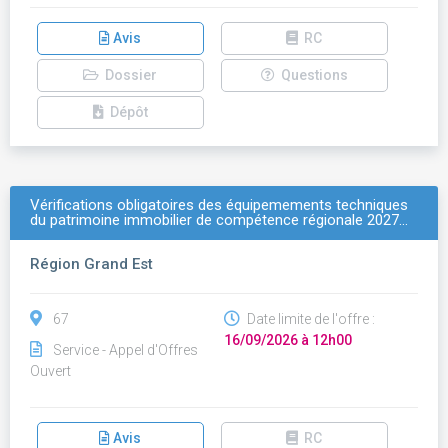
Avis
RC
Dossier
Questions
Dépôt
Vérifications obligatoires des équipemements techniques
du patrimoine immobilier de compétence régionale 2027…
Région Grand Est
67
Date limite de l'offre :
16/09/2026 à 12h00
Service - Appel d'Offres
Ouvert
Avis
RC