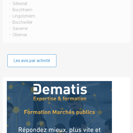
Sélestat
Bischheim
Lingolsheim
Bischwiller
Saverne
Obernai
Les avis par activité