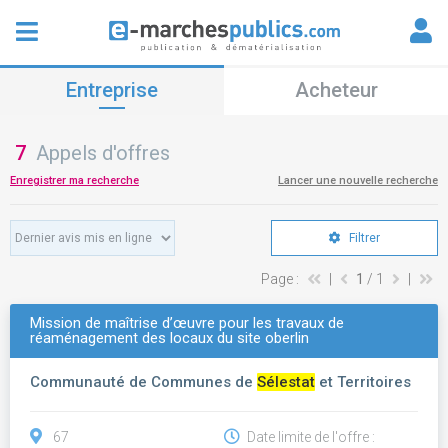
Entreprise
Acheteur
7
Appels d'offres
Enregistrer ma recherche
Lancer une nouvelle recherche
Filtrer
Page :
|
1
/ 1
|
Mission de maîtrise d’œuvre pour les travaux de
réaménagement des locaux du site oberlin
Communauté de Communes de
Sélestat
et Territoires
67
Date limite de l'offre :