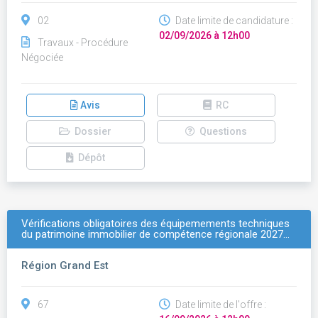
02
Date limite de candidature :
02/09/2026 à 12h00
Travaux - Procédure
Négociée
Avis
RC
Dossier
Questions
Dépôt
Vérifications obligatoires des équipemements techniques
du patrimoine immobilier de compétence régionale 2027…
Région Grand Est
67
Date limite de l'offre :