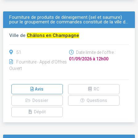
Fourniture de produits de déneigement (sel et saumure)
pour le groupement de commandes constitué de la ville d…
Ville de
Châlons en Champagne
51
Date limite de l'offre :
01/09/2026 à 12h00
Fourniture - Appel d'Offres
Ouvert
Avis
RC
Dossier
Questions
Dépôt