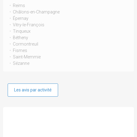
Reims
Châlons-en-Champagne
Épernay
Vitry-le-François
Tinqueux
Bétheny
Cormontreuil
Fismes
Saint-Memmie
Sézanne
Les avis par activité