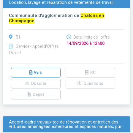
Location, lavage et réparation de vêtements de travail
Communauté d'agglomeration de
Châlons en
Champagne
51
Date limite de l'offre :
14/09/2026 à 12h00
Service - Appel d'Offres
Ouvert
Avis
RC
Dossier
Questions
Dépôt
Accord-cadre travaux tce de rénovation et entretien des
vrd, aires aménagées extérieures et espaces naturels, pur…