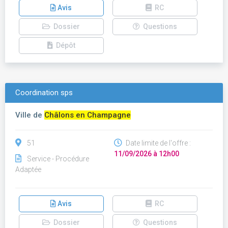
Avis
RC
Dossier
Questions
Dépôt
Coordination sps
Ville de
Châlons en Champagne
51
Date limite de l'offre :
11/09/2026 à 12h00
Service - Procédure
Adaptée
Avis
RC
Dossier
Questions