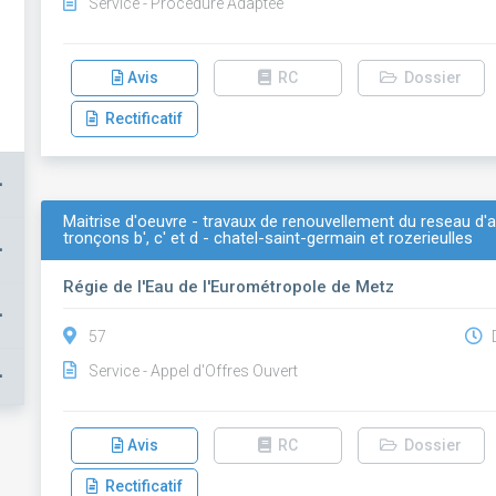
Service - Procédure Adaptée
Avis
RC
Dossier
Rectificatif
+
Maitrise d'oeuvre - travaux de renouvellement du reseau d
tronçons b', c' et d - chatel-saint-germain et rozerieulles
+
Régie de l'Eau de l'Eurométropole de Metz
+
57
D
Service - Appel d'Offres Ouvert
+
Avis
RC
Dossier
Rectificatif