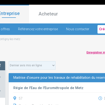
Entreprise
Acheteur
 offres
Référencez votre entreprise
Nous contacter
Cré
ntigny-les-metz
Enregistrer 
+
Maitrise d'oeuvre pour les travaux de rehabilitation du rese
Régie de l'Eau de l'Eurométropole de Metz
–
57
D