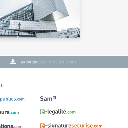
60 898 628
DOSSIERS TÉLÉCHARGÉS
ns