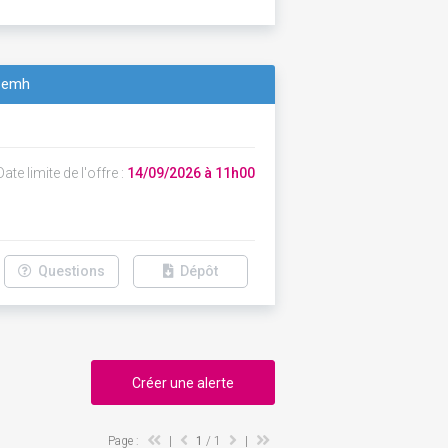
m emh
ate limite de l'offre :
14/09/2026 à 11h00
Questions
Dépôt
Créer une alerte
Page :
|
1
/ 1
|