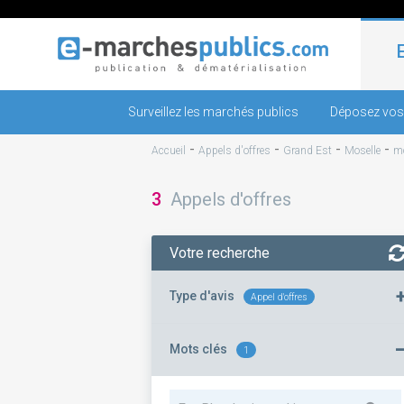
Surveillez les marchés publics
Déposez vos
-
-
-
-
Accueil
Appels d'offres
Grand Est
Moselle
mo
3
Appels d'offres
Votre recherche
Type d'avis
Appel d'offres
Mots clés
1