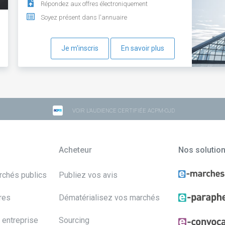
Répondez aux offres électroniquement
Soyez présent dans l'annuaire
Je m'inscris
En savoir plus
VOIR L'AUDIENCE CERTIFIÉE ACPM-OJD
Acheteur
Nos solutio
archés publics
Publiez vos avis
res
Dématérialisez vos marchés
 entreprise
Sourcing