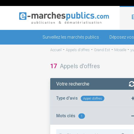
Surveillez les marchés publics
Déposez vos
-
-
-
-
Accueil
Appels d'offres
Grand Est
Moselle
yu
17
Appels d'offres
Votre recherche
Type d'avis
Appel d'offres
Mots clés
1