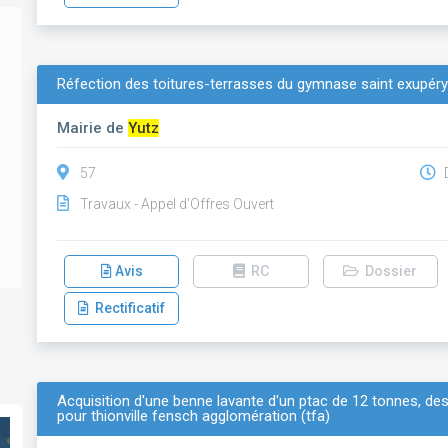
Réfection des toitures-terrasses du gymnase saint exupér
Mairie de
Yutz
57
D
Travaux - Appel d'Offres Ouvert
Avis
RC
Dossier
Rectificatif
Acquisition d'une benne lavante d'un ptac de 12 tonnes, des
pour thionville fensch agglomération (tfa)