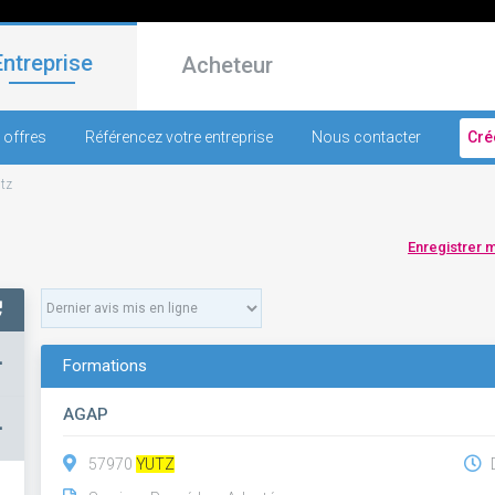
Entreprise
Acheteur
 offres
Référencez votre entreprise
Nous contacter
Cré
tz
Enregistrer 
+
Formations
AGAP
–
57970
YUTZ
D