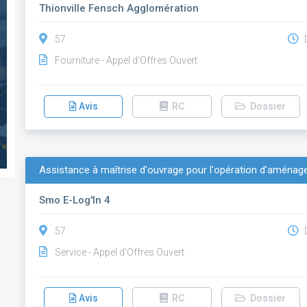
Thionville Fensch Agglomération
57
D
Fourniture - Appel d'Offres Ouvert
Avis
RC
Dossier
Assistance à maîtrise d'ouvrage pour l'opération d'aménag
Smo E-Log'In 4
57
D
Service - Appel d'Offres Ouvert
Avis
RC
Dossier