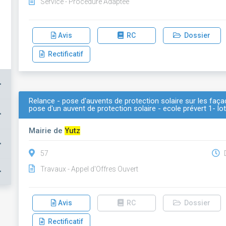
Service - Procédure Adaptée
Avis
RC
Dossier
Rectificatif
+
Relance - pose d'auvents de protection solaire sur les façad
pose d'un auvent de protection solaire - ecole prévert 1- lot
+
Mairie de
Yutz
+
57
D
Travaux - Appel d'Offres Ouvert
+
Avis
RC
Dossier
Rectificatif