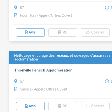
57
D
Fourniture - Appel d'Offres Ouvert
Avis
RC
Dossier
Nettoyage et curage des réseaux et ouvrages d'assainissem
agglomération
Thionville Fensch Agglomération
57
D
Service - Appel d'Offres Ouvert
Avis
RC
Dossier