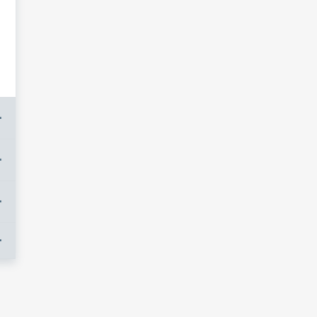
+
+
+
+