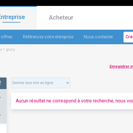
Entreprise
Acheteur
 offres
Référencez votre entreprise
Nous contacter
Cré
-
e
gruny
Enregistrer 
+
Aucun résultat ne correspond à votre recherche, nous vou
–