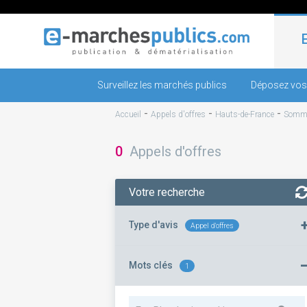
Surveillez les marchés publics
Déposez vos
-
-
-
Accueil
Appels d'offres
Hauts-de-France
Somm
0
Appels d'offres
Votre recherche
Type d'avis
Appel d'offres
Mots clés
1