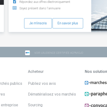
Répondez aux offres électroniquement
Soyez présent dans l'annuaire
Je m'inscris
En savoir plus
VOIR L'AUDIENCE CERTIFIÉE ACPM-OJD
Acheteur
Nos solutio
archés publics
Publiez vos avis
res
Dématérialisez vos marchés
 entreprise
Sourcing